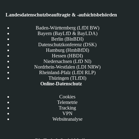
Landesdatenschutzbeauftragte & -aufsichtsbehörden
Baden-Württemberg (LfDI BW)
Bayern (BayLfD & BayLDA)
Berlin (BlnBDI)
Datenschutzkonferenz (DSK)
Hamburg (HmbBfDI)
Hessen (HBDI)
Niedersachsen (LfD NI)
Nordrhein-Westfalen (LDI NRW)
Rheinland-Pfalz (LfDI RLP)
Thüringen (TLfDI)
Online-Datenschutz
Cookies
Telemetrie
Tracking
VPN
Websiteanalyse