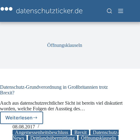
Zum
Inhalt
springen
Öffnungsklauseln
Datenschutz-Grundverordnung in Großbritannien trotz
Brexit?
Auch aus datenschutzrechtlicher Sicht ist bereits viel diskutiert
worden, welche Folgen der Ausstieg des…
Weiterlesen
Datenschutz-
Grundverordnung
08.08.2017
in
Angemessenheitsbeschluss
Brexit
Datenschutz-
Großbritannien
News
Drittlandsübermittlung
Öffnungsklauseln