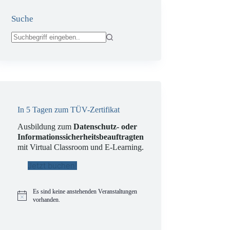
Suche
Keine
Ergebnisse
In 5 Tagen zum TÜV-Zertifikat
Ausbildung zum
Datenschutz- oder
Informationssicherheitsbeauftragten
mit Virtual Classroom und E-Learning.
Jetzt buchen!
Es sind keine anstehenden Veranstaltungen
H
vorhanden.
i
n
w