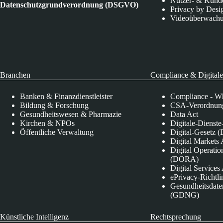
Nutzer- & Kund
Datenschutzgrundverordnung (DSGVO)
Privacy by Desi
Videoüberwach
Branchen
Compliance & Digitale
Banken & Finanzdienstleister
Compliance - Wh
Bildung & Forschung
CSA-Verordnung
Gesundheitswesen & Pharmazie
Data Act
Kirchen & NPOs
Digitale-Dienst
Öffentliche Verwaltung
Digital-Gesetz (
Digital Market
Digital Operatio
(DORA)
Digital Service
ePrivacy-Richtli
Gesundheitsdate
(GDNG)
Künstliche Intelligenz
Rechtsprechung