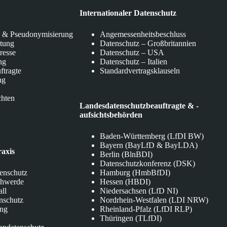
Internationaler Datenschutz
 & Pseudonymisierung
Angemessenheitsbeschluss
itung
Datenschutz – Großbritannien
eresse
Datenschutz – USA
ng
Datenschutz – Italien
ftragte
Standardvertragsklauseln
ng
chten
Landesdatenschutzbeauftragte & -
aufsichtsbehörden
Baden-Württemberg (LfDI BW)
Bayern (BayLfD & BayLDA)
raxis
Berlin (BlnBDI)
Datenschutzkonferenz (DSK)
tenschutz
Hamburg (HmbBfDI)
chwerde
Hessen (HBDI)
all
Niedersachsen (LfD NI)
nschutz
Nordrhein-Westfalen (LDI NRW)
ung
Rheinland-Pfalz (LfDI RLP)
Thüringen (TLfDI)