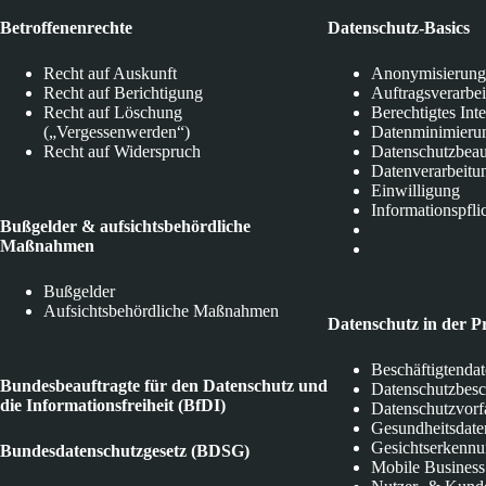
Betroffenenrechte
Datenschutz-Basics
Recht auf Auskunft
Anonymisierung
Recht auf Berichtigung
Auftragsverarbe
Recht auf Löschung
Berechtigtes Int
(„Vergessenwerden“)
Datenminimieru
Recht auf Widerspruch
Datenschutzbeau
Datenverarbeitu
Einwilligung
Informationspfli
Bußgelder & aufsichtsbehördliche
Maßnahmen
Bußgelder
Aufsichtsbehördliche Maßnahmen
Datenschutz in der P
Beschäftigtenda
Bundesbeauftragte für den Datenschutz und
Datenschutzbes
die Informationsfreiheit (BfDI)
Datenschutzvorf
Gesundheitsdate
Gesichtserkenn
Bundesdatenschutzgesetz (BDSG)
Mobile Business