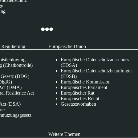
endatenschutz
gn
ung
 Regulierung
Europäische Union
istleblowing
Europäische Datenschutzausschuss
 (Chatkontrolle)
(EDSA)
Europäische Datenschutzbeauftragte
e-Gesetz (DDG)
(EDSB)
DigiG)
Europäische Kommission
s Act (DMA)
Europäisches Parlament
nal Resilience Act
Europäischer Rat
Europäisches Recht
s Act (DSA)
Gesetzesvorhaben
nie
nnutzungsgesetz
Weitere Themen