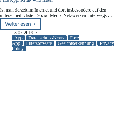
Face App: Kritik wird lauter
Ist man derzeit im Internet und dort insbesondere auf den
unterschiedlichsten Social-Media-Netzwerken unterwegs,…
Weiterlesen
Face
App:
18.07.2019
Kritik
App
Datenschutz-News
Face
wird
App
Filtersoftware
Gesichtserkennung
Privacy
Policy
lauter