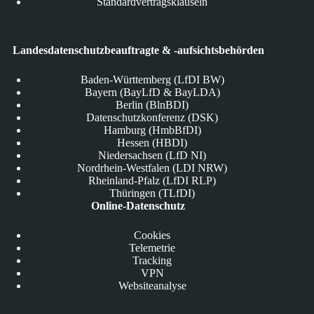
Standardvertragsklauseln
Landesdatenschutzbeauftragte & -aufsichtsbehörden
Baden-Württemberg (LfDI BW)
Bayern (BayLfD & BayLDA)
Berlin (BlnBDI)
Datenschutzkonferenz (DSK)
Hamburg (HmbBfDI)
Hessen (HBDI)
Niedersachsen (LfD NI)
Nordrhein-Westfalen (LDI NRW)
Rheinland-Pfalz (LfDI RLP)
Thüringen (TLfDI)
Online-Datenschutz
Cookies
Telemetrie
Tracking
VPN
Websiteanalyse