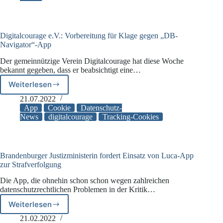
Digitalcourage e.V.: Vorbereitung für Klage gegen „DB-
Navigator“-App
Der gemeinnützige Verein Digitalcourage hat diese Woche
bekannt gegeben, dass er beabsichtigt eine…
Weiterlesen
Digitalcourage
e.V.:
21.07.2022
Vorbereitung
App
Cookie
Datenschutz-
für
News
digitalcourage
Tracking-Cookies
Klage
gegen
„DB-
Navigator“-
Brandenburger Justizministerin fordert Einsatz von Luca-App
App
zur Strafverfolgung
Die App, die ohnehin schon schon wegen zahlreichen
datenschutzrechtlichen Problemen in der Kritik…
Weiterlesen
Brandenburger
Justizministerin
21.02.2022