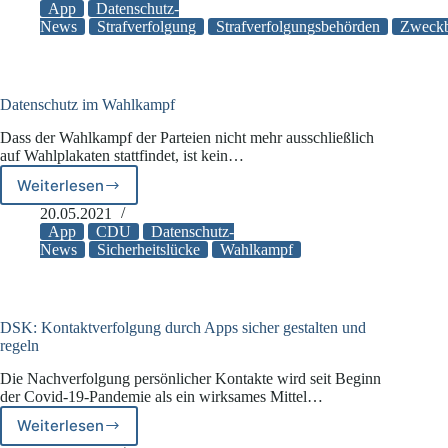
fordert
App
Datenschutz-
Einsatz
News
Strafverfolgung
Strafverfolgungsbehörden
Zweckb
von
Luca-
App
zur
Datenschutz im Wahlkampf
Strafverfolgung
Dass der Wahlkampf der Parteien nicht mehr ausschließlich
auf Wahlplakaten stattfindet, ist kein…
Weiterlesen
Datenschutz
im
20.05.2021
Wahlkampf
App
CDU
Datenschutz-
News
Sicherheitslücke
Wahlkampf
DSK: Kontaktverfolgung durch Apps sicher gestalten und
regeln
Die Nachverfolgung persönlicher Kontakte wird seit Beginn
der Covid-19-Pandemie als ein wirksames Mittel…
Weiterlesen
DSK: