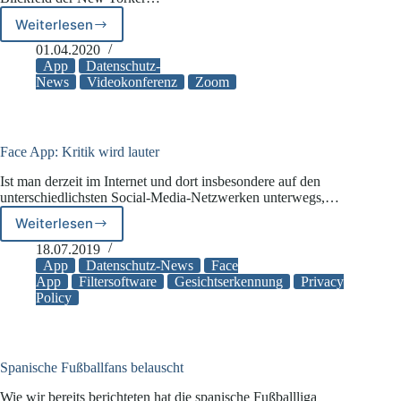
Weiterlesen
New
Yorker
01.04.2020
Generalstaatsanwaltschaft
App
Datenschutz-
prüft
News
Videokonferenz
Zoom
Datenschutzpraxis
der
Videokonferenz-
App
Face App: Kritik wird lauter
Zoom
Ist man derzeit im Internet und dort insbesondere auf den
unterschiedlichsten Social-Media-Netzwerken unterwegs,…
Weiterlesen
Face
App:
18.07.2019
Kritik
App
Datenschutz-News
Face
wird
App
Filtersoftware
Gesichtserkennung
Privacy
Policy
lauter
Spanische Fußballfans belauscht
Wie wir bereits berichteten hat die spanische Fußballliga