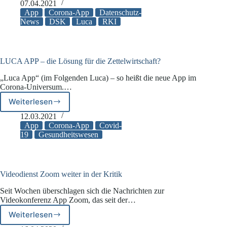
Kontaktverfolgung
07.04.2021
durch
App
Corona-App
Datenschutz-
Apps
News
DSK
Luca
RKI
sicher
gestalten
und
regeln
LUCA APP – die Lösung für die Zettelwirtschaft?
„Luca App“ (im Folgenden Luca) – so heißt die neue App im
Corona-Universum.…
Weiterlesen
LUCA
APP
12.03.2021
–
App
Corona-App
Covid-
die
19
Gesundheitswesen
Lösung
für
die
Zettelwirtschaft?
Videodienst Zoom weiter in der Kritik
Seit Wochen überschlagen sich die Nachrichten zur
Videokonferenz App Zoom, das seit der…
Weiterlesen
Videodienst