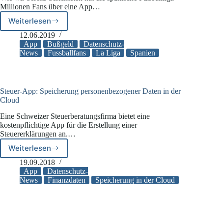
Millionen Fans über eine App…
Weiterlesen
Spanische
Fußballfans
12.06.2019
belauscht
App
Bußgeld
Datenschutz-
News
Fussballfans
La Liga
Spanien
Steuer-App: Speicherung personenbezogener Daten in der
Cloud
Eine Schweizer Steuerberatungsfirma bietet eine
kostenpflichtige App für die Erstellung einer
Steuererklärungen an.…
Weiterlesen
Steuer-
App:
19.09.2018
Speicherung
App
Datenschutz-
personenbezogener
News
Finanzdaten
Speicherung in der Cloud
Daten
in
der
Cloud