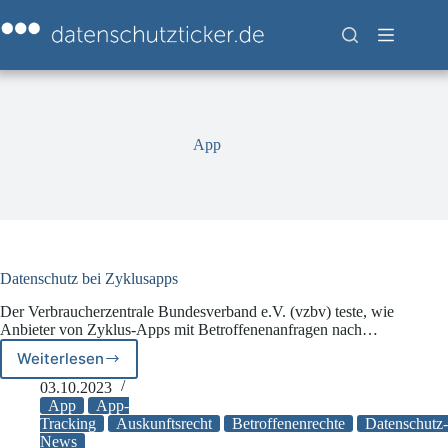
Zum
Inhalt
springen
App
Datenschutz bei Zyklusapps
Der Verbraucherzentrale Bundesverband e.V. (vzbv) teste, wie
Anbieter von Zyklus-Apps mit Betroffenenanfragen nach…
Weiterlesen
Datenschutz
bei
03.10.2023
Zyklusapps
App
App-
Tracking
Auskunftsrecht
Betroffenenrechte
Datenschutz-
News