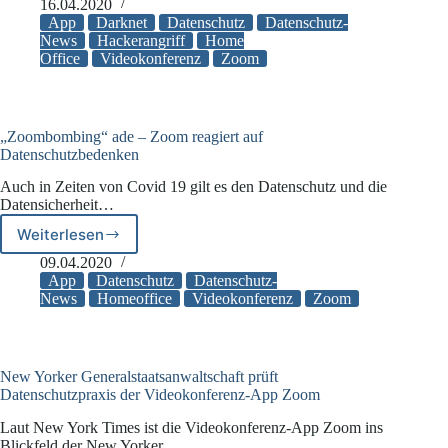
Zoom
16.04.2020
weiter
App
Darknet
Datenschutz
Datenschutz-
in
News
Hackerangriff
Home
Office
Videokonferenz
Zoom
der
Kritik
„Zoombombing“ ade – Zoom reagiert auf
Datenschutzbedenken
Auch in Zeiten von Covid 19 gilt es den Datenschutz und die
Datensicherheit…
Weiterlesen
„Zoombombing“
ade
09.04.2020
–
App
Datenschutz
Datenschutz-
Zoom
News
Homeoffice
Videokonferenz
Zoom
reagiert
auf
Datenschutzbedenken
New Yorker Generalstaatsanwaltschaft prüft
Datenschutzpraxis der Videokonferenz-App Zoom
Laut New York Times ist die Videokonferenz-App Zoom ins
Blickfeld der New Yorker…