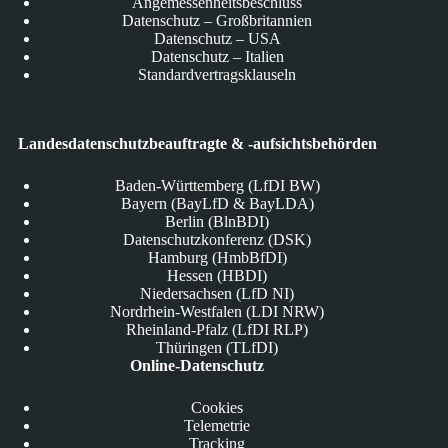
Angemessenheitsbeschluss
Datenschutz – Großbritannien
Datenschutz – USA
Datenschutz – Italien
Standardvertragsklauseln
Landesdatenschutzbeauftragte & -aufsichtsbehörden
Baden-Württemberg (LfDI BW)
Bayern (BayLfD & BayLDA)
Berlin (BlnBDI)
Datenschutzkonferenz (DSK)
Hamburg (HmbBfDI)
Hessen (HBDI)
Niedersachsen (LfD NI)
Nordrhein-Westfalen (LDI NRW)
Rheinland-Pfalz (LfDI RLP)
Thüringen (TLfDI)
Online-Datenschutz
Cookies
Telemetrie
Tracking