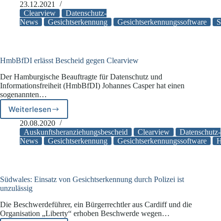
darf
23.12.2021
Gesichtsbilder
Clearview
Datenschutz-
von
News
Gesichtserkennung
Gesichtserkennungssoftware
S
französischen
Staatsbürgern
nicht
mehr
HmbBfDI erlässt Bescheid gegen Clearview
verarbeiten
Der Hamburgische Beauftragte für Datenschutz und
Informationsfreiheit (HmbBfDI) Johannes Casper hat einen
sogenannten…
Weiterlesen
HmbBfDI
erlässt
20.08.2020
Bescheid
Auskunftsheranziehungsbescheid
Clearview
Datenschutz-
gegen
News
Gesichtserkennung
Gesichtserkennungssoftware
Clearview
Südwales: Einsatz von Gesichtserkennung durch Polizei ist
unzulässig
Die Beschwerdeführer, ein Bürgerrechtler aus Cardiff und die
Organisation „Liberty“ erhoben Beschwerde wegen…