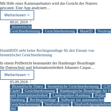
Mit Hilfe eines Kameraaufsatzes wird das Gesicht des Nutzers
gescannt. Eine App analysiert…
Weiterlesen
Gesichtspflege
mit
09.01.2019
Hilfe
biometrische
von
Gesichtserkennung
Gesichtserkennung
MaskID
Neutrog
Smartphones
HambBfDI sieht keine Rechtsgrundlage für den Einsatz von
biometrischer Gesichtserkennung
In einem Prüfbericht beanstandet der Hamburger Beauftragte
für Datenschutz und Informationsfreiheit Johannes Caspar…
Weiterlesen
HambBfDI
sieht
05.09.2018
keine
Biometrische Daten
biometrische Gesichtserkennung
G20
Rechtsgrundlage
Gipfel
Gesichtserkennung
Hamburgische Beauftragte für D
und Informationsfreiheit
Landespolizei Hamburg
Polizei
für
Hamburg
Rechtsgrundlage
Software zur automatischen
den
Gesichtserkennung
Strafverfolgung
Strafverfolgungsbehör
Einsatz
360
von