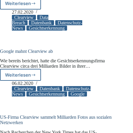
Weiterlesen
Clearview:
Unbefugter
27.02.2020
erlangte
Clearview
Data
Zugriff
Breach
Datenbank
Datenschutz-
News
Gesichtserkennung
auf
Kundenliste
Google mahnt Clearview ab
Wie bereits berichtet, hatte die Gesichtserkennungsfirma
Clearview circa drei Milliarden Bilder in ihrer…
Weiterlesen
Google
mahnt
06.02.2020
Clearview
Clearview
Datenbank
Datenschutz-
ab
News
Gesichtserkennung
Google
US-Firma Clearview sammelt Milliarden Fotos aus sozialen
Netzwerken
Nach Recherchen der New York Times hat das US-