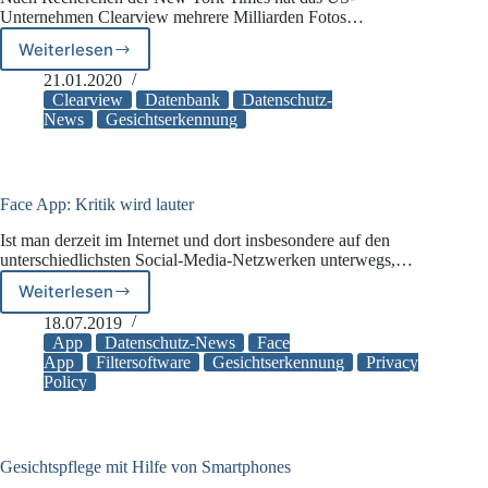
Unternehmen Clearview mehrere Milliarden Fotos…
Weiterlesen
US-
Firma
21.01.2020
Clearview
Clearview
Datenbank
Datenschutz-
sammelt
News
Gesichtserkennung
Milliarden
Fotos
aus
sozialen
Face App: Kritik wird lauter
Netzwerken
Ist man derzeit im Internet und dort insbesondere auf den
unterschiedlichsten Social-Media-Netzwerken unterwegs,…
Weiterlesen
Face
App:
18.07.2019
Kritik
App
Datenschutz-News
Face
wird
App
Filtersoftware
Gesichtserkennung
Privacy
Policy
lauter
Gesichtspflege mit Hilfe von Smartphones