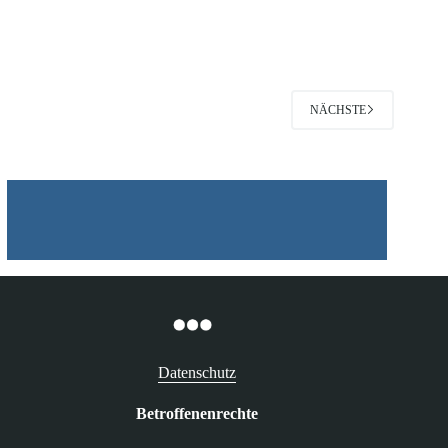
biometrischer
Gesichtserkennung
NÄCHSTE
Datenschutz
Betroffenenrechte