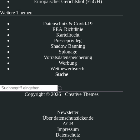
Europäischer Gerichtshof (EuGH)
Weitere Themen
Datenschutz & Covid-19
EEA-Richtlinie
Kartellrecht
Presseprivileg
Shadow Banning
Spionage
Vorratsdatenspeicherung
Werbung
Wettbewerbsrecht
Suche
K
Copyright © 2026 -
Creative Themes
e
i
n
Newsletter
e
Über datenschutzticker.de
E
AGB
r
Impressum
g
Datenschutz
e