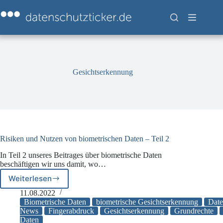
Zum
Inhalt
springen
Gesichtserkennung
Risiken und Nutzen von biometrischen Daten – Teil 2
In Teil 2 unseres Beitrages über biometrische Daten
beschäftigen wir uns damit, wo…
Weiterlesen
Risiken
und
11.08.2022
Nutzen
Biometrische Daten
biometrische Gesichtserkennung
Date
von
News
Fingerabdruck
Gesichtserkennung
Grundrechte
Daten
biometrischen