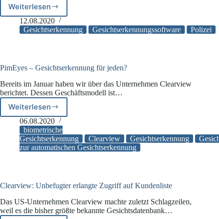
Weiterlesen
Südwales:
Einsatz
12.08.2020
von
Gesichtserkennung
Gesichtserkennungssoftware
Polizei
Gesichtserkennung
durch
Polizei
ist
PimEyes – Gesichtserkennung für jeden?
unzulässig
Bereits im Januar haben wir über das Unternehmen Clearview
berichtet. Dessen Geschäftsmodell ist…
Weiterlesen
PimEyes
–
06.08.2020
Gesichtserkennung
biometrische
für
Gesichtserkennung
Clearview
Gesichtserkennung
Gesic
zur automatischen Gesichtserkennung
jeden?
Clearview: Unbefugter erlangte Zugriff auf Kundenliste
Das US-Unternehmen Clearview machte zuletzt Schlagzeilen,
weil es die bisher größte bekannte Gesichtsdatenbank…