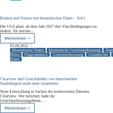
Daten
–
Teil
2
Risiken und Nutzen von biometrischen Daten – Teil 1
Die USA plant, ab dem Jahr 2027 ihre Visa-Bedingungen zu
ändern. Sie möchte…
Weiterlesen
Risiken
und
05.08.2022
Nutzen
Biometrische Daten
biometrische Gesichtserkennung
Date
von
News
Fingerabdruck
Gesichtserkennung
Grundrechte
Daten
biometrischen
Daten
–
Teil
1
Clearview darf Gesichtsbilder von französischen
Staatsbürgern nicht mehr verarbeiten
Neue Entwicklung in Sachen des kontroversen Dienstes
Clearview: Wie berichtet, hatte die
Gesichtserkennungsfirma…
Weiterlesen
Clearview