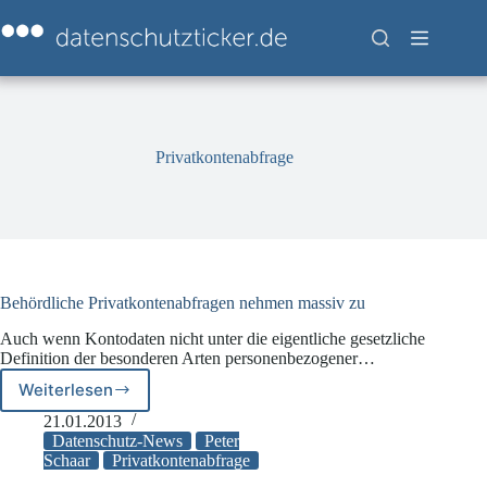
Zum
Inhalt
springen
Privatkontenabfrage
Behördliche Privatkontenabfragen nehmen massiv zu
Auch wenn Kontodaten nicht unter die eigentliche gesetzliche
Definition der besonderen Arten personenbezogener…
Weiterlesen
Behördliche
Privatkontenabfragen
21.01.2013
nehmen
Datenschutz-News
Peter
massiv
Schaar
Privatkontenabfrage
zu