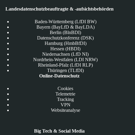
Landesdatenschutzbeauftragte & -aufsichtsbehörden
Baden-Württemberg (LfDI BW)
Bayern (BayLfD & BayLDA)
Berlin (BlnBDI)
Datenschutzkonferenz (DSK)
Hamburg (HmbBfDI)
Hessen (HBDI)
Niedersachsen (LfD NI)
Nordrhein-Westfalen (LDI NRW)
Rheinland-Pfalz (LfDI RLP)
Thüringen (TLfDI)
Online-Datenschutz
Cookies
Telemetrie
Tracking
VPN
Websiteanalyse
Big Tech & Social Media