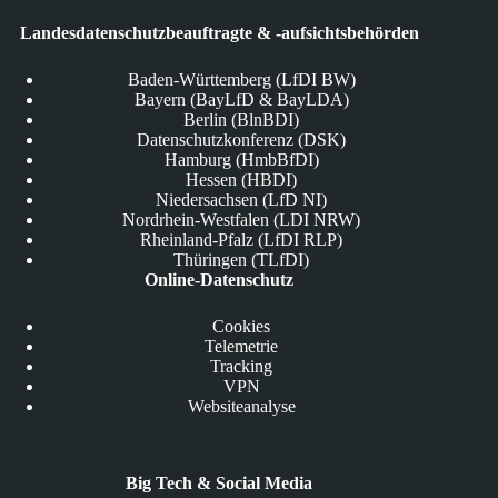
Landesdatenschutzbeauftragte & -aufsichtsbehörden
Baden-Württemberg (LfDI BW)
Bayern (BayLfD & BayLDA)
Berlin (BlnBDI)
Datenschutzkonferenz (DSK)
Hamburg (HmbBfDI)
Hessen (HBDI)
Niedersachsen (LfD NI)
Nordrhein-Westfalen (LDI NRW)
Rheinland-Pfalz (LfDI RLP)
Thüringen (TLfDI)
Online-Datenschutz
Cookies
Telemetrie
Tracking
VPN
Websiteanalyse
Big Tech & Social Media