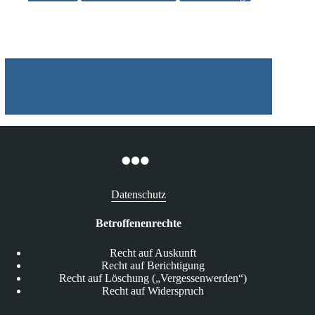
zu
Zertifizierungen
nach
der
DSGVO
Datenschutz
Betroffenenrechte
Recht auf Auskunft
Recht auf Berichtigung
Recht auf Löschung („Vergessenwerden“)
Recht auf Widerspruch