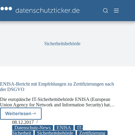
Zum
Inhalt
springen
Sicherheitsbehörde
ENISA-Bericht mit Empfehlungen zu Zertifizierungen nach
der DSGVO
Die europäische IT-Sicherheitsbehörde ENISA (European
Union Agency for Network and Information Security) hat…
Weiterlesen
ENISA-
Bericht
08.12.2017
mit
Datenschutz-News
ENISA
IT-
Empfehlungen
Sicherheit
Sicherheitsbehörde
Zertifizierung