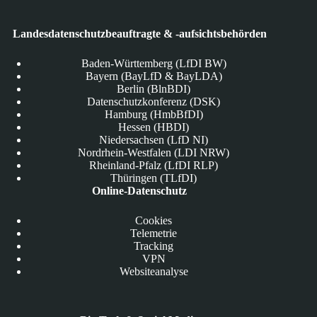
Landesdatenschutzbeauftragte & -aufsichtsbehörden
Baden-Württemberg (LfDI BW)
Bayern (BayLfD & BayLDA)
Berlin (BlnBDI)
Datenschutzkonferenz (DSK)
Hamburg (HmbBfDI)
Hessen (HBDI)
Niedersachsen (LfD NI)
Nordrhein-Westfalen (LDI NRW)
Rheinland-Pfalz (LfDI RLP)
Thüringen (TLfDI)
Online-Datenschutz
Cookies
Telemetrie
Tracking
VPN
Websiteanalyse