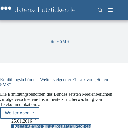
Zum
Inhalt
springen
Stille SMS
Ermittlungsbehörden: Weiter steigender Einsatz von „Stillen
SMS“
Die Ermittlungsbehörden des Bundes setzten Medienberichten
zufolge verschiedene Instrumente zur Überwachung von
Telekommunikation…
Weiterlesen
Ermittlungsbehörden:
Weiter
25.01.2016
steigender
Kleine Anfrage der Bundestagsfraktion der