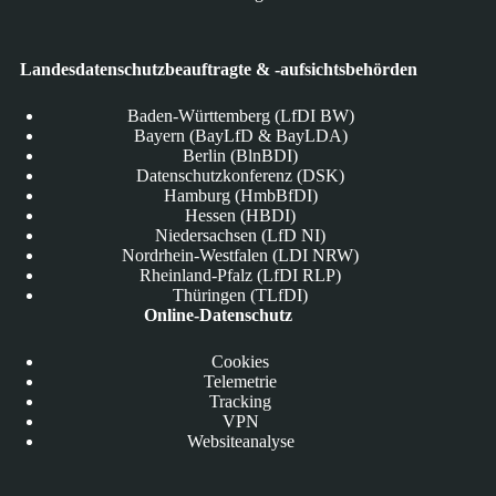
Landesdatenschutzbeauftragte & -aufsichtsbehörden
Baden-Württemberg (LfDI BW)
Bayern (BayLfD & BayLDA)
Berlin (BlnBDI)
Datenschutzkonferenz (DSK)
Hamburg (HmbBfDI)
Hessen (HBDI)
Niedersachsen (LfD NI)
Nordrhein-Westfalen (LDI NRW)
Rheinland-Pfalz (LfDI RLP)
Thüringen (TLfDI)
Online-Datenschutz
Cookies
Telemetrie
Tracking
VPN
Websiteanalyse