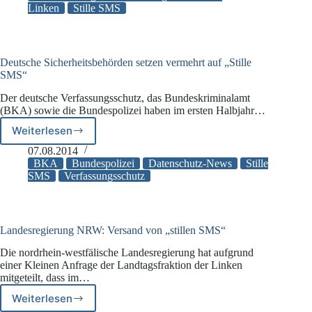
Einsatz
Linken
Stille SMS
von
„Stillen
SMS“
Deutsche Sicherheitsbehörden setzen vermehrt auf „Stille
SMS“
Der deutsche Verfassungsschutz, das Bundeskriminalamt
(BKA) sowie die Bundespolizei haben im ersten Halbjahr…
Weiterlesen
Deutsche
Sicherheitsbehörden
07.08.2014
setzen
BKA
Bundespolizei
Datenschutz-News
Stille
vermehrt
SMS
Verfassungsschutz
auf
„Stille
SMS“
Landesregierung NRW: Versand von „stillen SMS“
Die nordrhein-westfälische Landesregierung hat aufgrund
einer Kleinen Anfrage der Landtagsfraktion der Linken
mitgeteilt, dass im…
Weiterlesen
Landesregierung