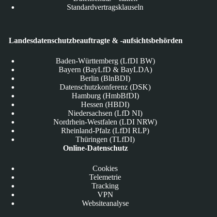
Standardvertragsklauseln
Landesdatenschutzbeauftragte & -aufsichtsbehörden
Baden-Württemberg (LfDI BW)
Bayern (BayLfD & BayLDA)
Berlin (BlnBDI)
Datenschutzkonferenz (DSK)
Hamburg (HmbBfDI)
Hessen (HBDI)
Niedersachsen (LfD NI)
Nordrhein-Westfalen (LDI NRW)
Rheinland-Pfalz (LfDI RLP)
Thüringen (TLfDI)
Online-Datenschutz
Cookies
Telemetrie
Tracking
VPN
Websiteanalyse