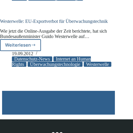
Gesichtserkennung“
bei
Sport-
Events
Westerwelle: EU-Exportverbot für Überwachungstechnik
Wie jetzt die Online-Ausgabe der Zeit berichtete, hat sich
Bundesaußenminister Guido Westerwelle auf…
Weiterlesen
Westerwelle:
EU-
19.09.2012
Exportverbot
Datenschutz-News
Internet an Human
für
Rights
Überwachungstechnologie
Westerwelle
Überwachungstechnik