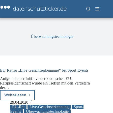
Zum
Inhalt
springen
Überwachungstechnologie
EU-Rat zu „Live-Gesichtserkennung“ bei Sport-Events
Aufgrund einer Initiative der kroatischen EU-
Ratspräsidentschaft wurde ein Treffen mit den Vertretern
der…
Weiterlesen
EU-
Rat
29.04.2020
zu
EU-Rat
Live-Gesichtserkennung
Sport-
„Live-
Events
Überwachungstechnologie