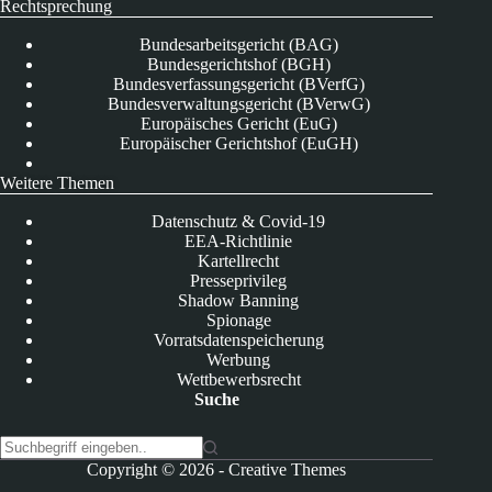
Rechtsprechung
Bundesarbeitsgericht (BAG)
Bundesgerichtshof (BGH)
Bundesverfassungsgericht (BVerfG)
Bundesverwaltungsgericht (BVerwG)
Europäisches Gericht (EuG)
Europäischer Gerichtshof (EuGH)
Weitere Themen
Datenschutz & Covid-19
EEA-Richtlinie
Kartellrecht
Presseprivileg
Shadow Banning
Spionage
Vorratsdatenspeicherung
Werbung
Wettbewerbsrecht
Suche
K
Copyright © 2026 -
Creative Themes
e