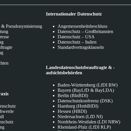
Internationaler Datenschutz
 & Pseudonymisierung
Angemessenheitsbeschluss
itung
Datenschutz – Großbritannien
eresse
Datenschutz – USA
ng
Datenschutz – Italien
ftragte
Standardvertragsklauseln
ng
chten
Landesdatenschutzbeauftragte & -
aufsichtsbehörden
Baden-Württemberg (LfDI BW)
Bayern (BayLfD & BayLDA)
raxis
Berlin (BlnBDI)
Datenschutzkonferenz (DSK)
tenschutz
Hamburg (HmbBfDI)
chwerde
Hessen (HBDI)
all
Niedersachsen (LfD NI)
nschutz
Nordrhein-Westfalen (LDI NRW)
ung
Rheinland-Pfalz (LfDI RLP)