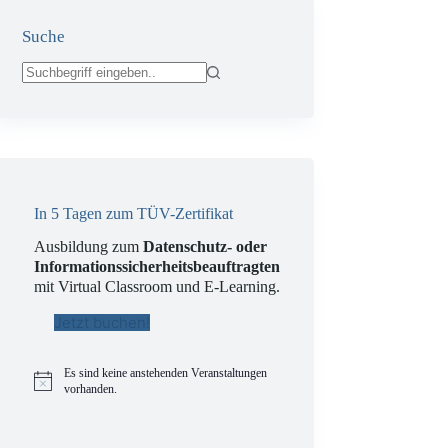
Suche
Keine
Ergebnisse
In 5 Tagen zum TÜV-Zertifikat
Ausbildung zum
Datenschutz- oder
Informationssicherheitsbeauftragten
mit Virtual Classroom und E-Learning.
Jetzt buchen!
Es sind keine anstehenden Veranstaltungen
H
vorhanden.
i
n
w