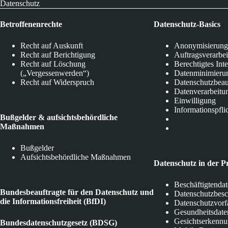
Datenschutz
Betroffenenrechte
Datenschutz-Basics
Recht auf Auskunft
Anonymisierung
Recht auf Berichtigung
Auftragsverarbe
Recht auf Löschung
Berechtigtes Int
(„Vergessenwerden“)
Datenminimieru
Recht auf Widerspruch
Datenschutzbeau
Datenverarbeitu
Einwilligung
Informationspfli
Bußgelder & aufsichtsbehördliche
Maßnahmen
Bußgelder
Aufsichtsbehördliche Maßnahmen
Datenschutz in der P
Beschäftigtenda
Bundesbeauftragte für den Datenschutz und
Datenschutzbes
die Informationsfreiheit (BfDI)
Datenschutzvorf
Gesundheitsdate
Gesichtserkenn
Bundesdatenschutzgesetz (BDSG)