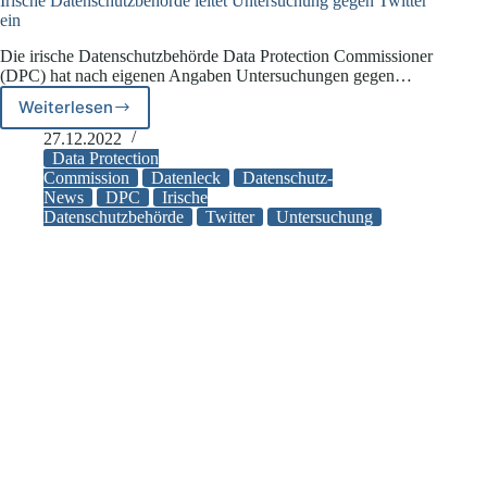
Irische Datenschutzbehörde leitet Untersuchung gegen Twitter
ein
Die irische Datenschutzbehörde Data Protection Commissioner
(DPC) hat nach eigenen Angaben Untersuchungen gegen…
Weiterlesen
Irische
Datenschutzbehörde
27.12.2022
leitet
Data Protection
Untersuchung
Commission
Datenleck
Datenschutz-
News
DPC
Irische
gegen
Datenschutzbehörde
Twitter
Untersuchung
Twitter
ein