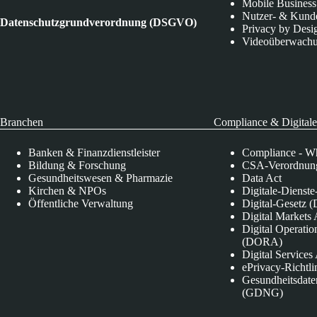
Mobile Business
Nutzer- & Kund
Datenschutzgrundverordnung (DSGVO)
Privacy by Desi
Videoüberwach
Branchen
Compliance & Digitale
Banken & Finanzdienstleister
Compliance - Wh
Bildung & Forschung
CSA-Verordnung
Gesundheitswesen & Pharmazie
Data Act
Kirchen & NPOs
Digitale-Dienst
Öffentliche Verwaltung
Digital-Gesetz (
Digital Market
Digital Operatio
(DORA)
Digital Service
ePrivacy-Richtli
Gesundheitsdate
(GDNG)