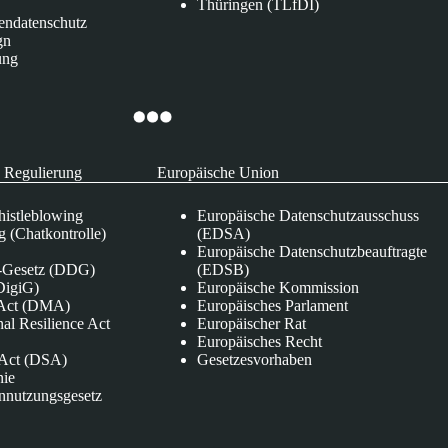
Thüringen (TLfDI)
endatenschutz
gn
ung
 Regulierung
Europäische Union
istleblowing
Europäische Datenschutzausschuss
 (Chatkontrolle)
(EDSA)
Europäische Datenschutzbeauftragte
e-Gesetz (DDG)
(EDSB)
DigiG)
Europäische Kommission
s Act (DMA)
Europäisches Parlament
nal Resilience Act
Europäischer Rat
Europäisches Recht
s Act (DSA)
Gesetzesvorhaben
nie
nnutzungsgesetz