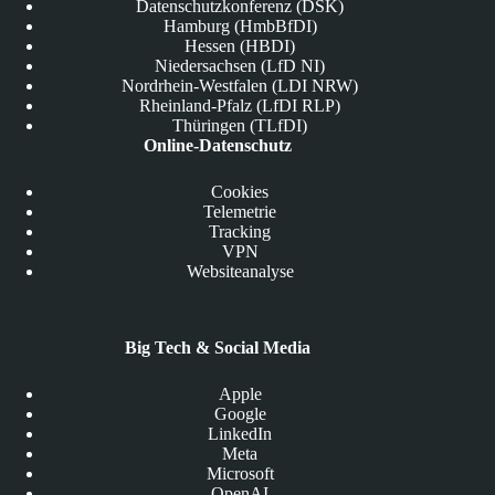
Datenschutzkonferenz (DSK)
Hamburg (HmbBfDI)
Hessen (HBDI)
Niedersachsen (LfD NI)
Nordrhein-Westfalen (LDI NRW)
Rheinland-Pfalz (LfDI RLP)
Thüringen (TLfDI)
Online-Datenschutz
Cookies
Telemetrie
Tracking
VPN
Websiteanalyse
Big Tech & Social Media
Apple
Google
LinkedIn
Meta
Microsoft
OpenAI