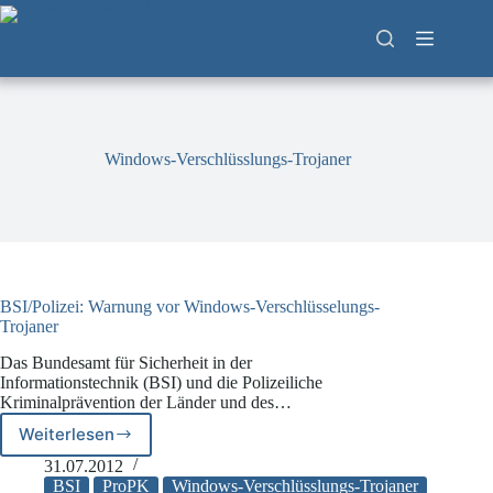
Zum
Inhalt
springen
Windows-Verschlüsslungs-Trojaner
BSI/Polizei: Warnung vor Windows-Verschlüsselungs-
Trojaner
Das Bundesamt für Sicherheit in der
Informationstechnik (BSI) und die Polizeiliche
Kriminalprävention der Länder und des…
Weiterlesen
BSI/Polizei:
Warnung
31.07.2012
vor
BSI
ProPK
Windows-Verschlüsslungs-Trojaner