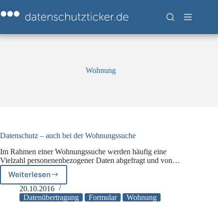
Zum
Inhalt
springen
Wohnung
Datenschutz – auch bei der Wohnungssuche
Im Rahmen einer Wohnungssuche werden häufig eine
Vielzahl personenenbezogener Daten abgefragt und von…
Weiterlesen
Datenschutz
–
20.10.2016
auch
Datenübertragung
Formular
Wohnung
bei
der