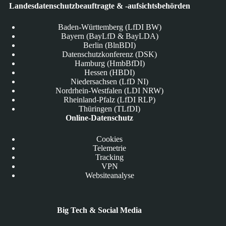
Landesdatenschutzbeauftragte & -aufsichtsbehörden
Baden-Württemberg (LfDI BW)
Bayern (BayLfD & BayLDA)
Berlin (BlnBDI)
Datenschutzkonferenz (DSK)
Hamburg (HmbBfDI)
Hessen (HBDI)
Niedersachsen (LfD NI)
Nordrhein-Westfalen (LDI NRW)
Rheinland-Pfalz (LfDI RLP)
Thüringen (TLfDI)
Online-Datenschutz
Cookies
Telemetrie
Tracking
VPN
Websiteanalyse
Big Tech & Social Media