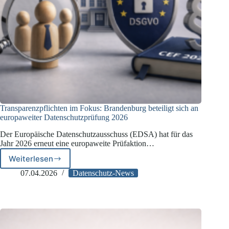
Transparenzpflichten im Fokus: Brandenburg beteiligt sich an
europaweiter Datenschutzprüfung 2026
Der Europäische Datenschutzausschuss (EDSA) hat für das
Jahr 2026 erneut eine europaweite Prüfaktion…
Weiterlesen
Transparenzpflichten
im
07.04.2026
Datenschutz-News
Fokus:
Brandenburg
beteiligt
sich
an