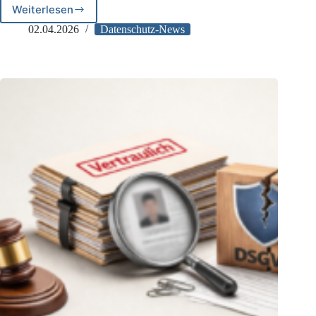
Weiterlesen
EuGH:
Missbrauch
02.04.2026
Datenschutz-News
des
Auskunftsersuchens
nach
Art.
15
DSGVO