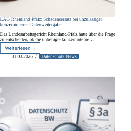
LAG Rheinland-Pfalz: Schadensersatz bei unzulässiger
konzerninterner Datenweitergabe
Das Landesarbeitsgericht Rheinland-Pfalz hatte über die Frage
zu entscheiden, ob die unbefugte konzerninterne…
Weiterlesen
LAG
Rheinland-
31.03.2026
Datenschutz-News
Pfalz:
Schadensersatz
bei
unzulässiger
konzerninterner
Datenweitergabe