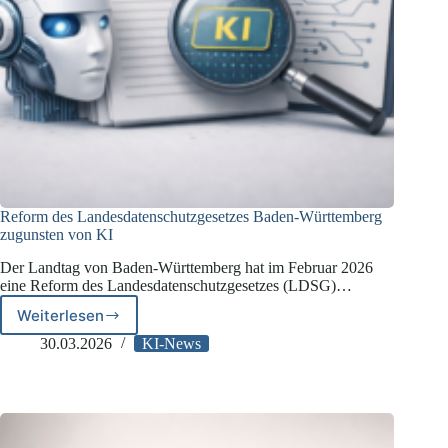
Reform des Landesdatenschutzgesetzes Baden-Württemberg
zugunsten von KI
Der Landtag von Baden-Württemberg hat im Februar 2026
eine Reform des Landesdatenschutzgesetzes (LDSG)…
Weiterlesen
Reform
des
30.03.2026
KI-News
Landesdatenschutzgesetzes
Baden-
Württemberg
zugunsten
von