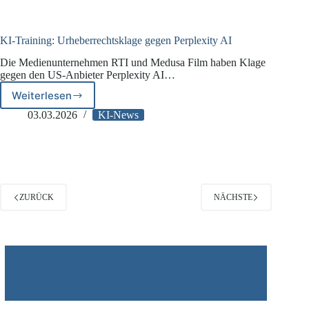
KI-Training: Urheberrechtsklage gegen Perplexity AI
Die Medienunternehmen RTI und Medusa Film haben Klage
gegen den US-Anbieter Perplexity AI…
Weiterlesen
KI-
Training:
03.03.2026
KI-News
Urheberrechtsklage
gegen
Perplexity
AI
ZURÜCK
NÄCHSTE