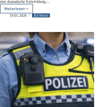
eine dramatische Entwicklung,…
Weiterlesen
KI-
Chatbots
19.01.2026
KI-News
treiben
Datenschutzbeschwerden
auf
Rekordniveau