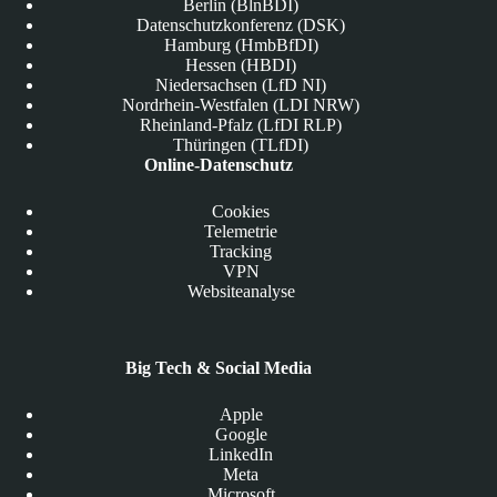
Berlin (BlnBDI)
Datenschutzkonferenz (DSK)
Hamburg (HmbBfDI)
Hessen (HBDI)
Niedersachsen (LfD NI)
Nordrhein-Westfalen (LDI NRW)
Rheinland-Pfalz (LfDI RLP)
Thüringen (TLfDI)
Online-Datenschutz
Cookies
Telemetrie
Tracking
VPN
Websiteanalyse
Big Tech & Social Media
Apple
Google
LinkedIn
Meta
Microsoft