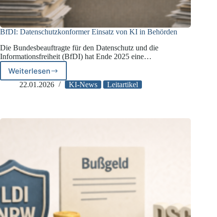
BfDI: Datenschutzkonformer Einsatz von KI in Behörden
Die Bundesbeauftragte für den Datenschutz und die
Informationsfreiheit (BfDI) hat Ende 2025 eine…
Weiterlesen
BfDI:
Datenschutzkonformer
22.01.2026
KI-News
Leitartikel
Einsatz
von
KI
in
Behörden