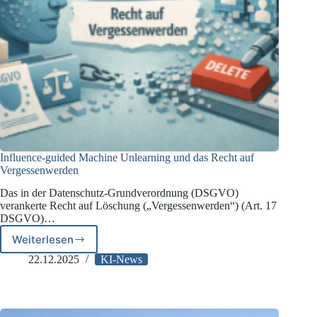
Influence-guided Machine Unlearning und das Recht auf
Vergessenwerden
Das in der Datenschutz-Grundverordnung (DSGVO)
verankerte Recht auf Löschung („Vergessenwerden“) (Art. 17
DSGVO)…
Weiterlesen
Influence-
guided
22.12.2025
KI-News
Machine
Unlearning
und
das