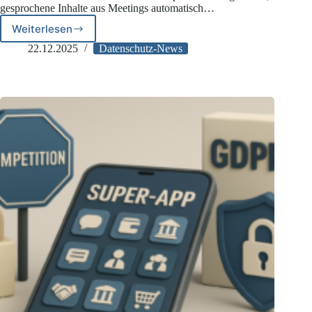
gesprochene Inhalte aus Meetings automatisch…
Weiterlesen
Die
datenschutzkonforme
22.12.2025
Datenschutz-News
Nutzung
der
Transkriptionsfunktion
in
Microsoft
Teams