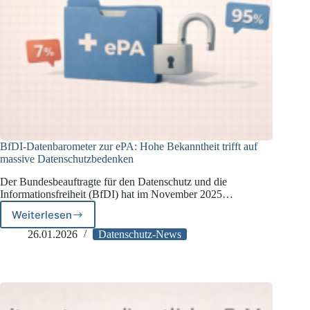
BfDI-Datenbarometer zur ePA: Hohe Bekanntheit trifft auf
massive Datenschutzbedenken
Der Bundesbeauftragte für den Datenschutz und die
Informationsfreiheit (BfDI) hat im November 2025…
Weiterlesen
BfDI-
Datenbarometer
26.01.2026
Datenschutz-News
zur ePA:
Hohe
Bekanntheit
trifft
auf