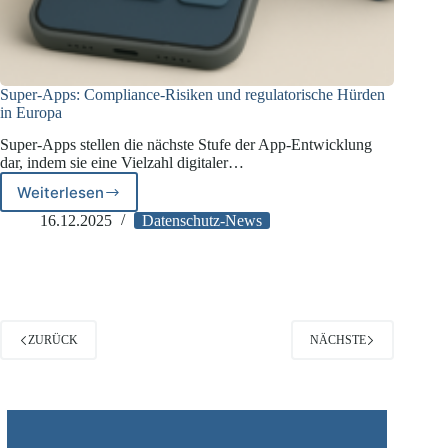
Super-Apps: Compliance-Risiken und regulatorische Hürden
in Europa
Super-Apps stellen die nächste Stufe der App-Entwicklung
dar, indem sie eine Vielzahl digitaler…
Weiterlesen
Super-
Apps:
16.12.2025
Datenschutz-News
Compliance-
Risiken
und
regulatorische
Hürden
in
ZURÜCK
NÄCHSTE
Europa