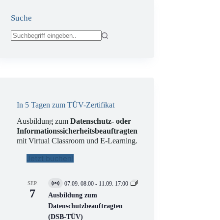
Suche
Keine
Ergebnisse
In 5 Tagen zum TÜV-Zertifikat
Ausbildung zum
Datenschutz- oder
Informationssicherheitsbeauftragten
mit Virtual Classroom und E-Learning.
Jetzt buchen!
SEP.
07.09. 08:00
-
11.09. 17:00
V
7
i
Ausbildung zum
r
Datenschutzbeauftragten
t
(DSB-TÜV)
u