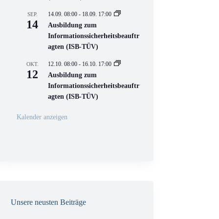
e
l
14.09. 08:00
-
18.09. 17:00
SEP.
l
14
Ausbildung zum
V
Informationssicherheitsbeauftr
e
r
agten (ISB-TÜV)
a
n
12.10. 08:00
-
16.10. 17:00
OKT.
s
12
Ausbildung zum
t
a
Informationssicherheitsbeauftr
l
agten (ISB-TÜV)
t
u
n
Kalender anzeigen
g
Unsere neusten Beiträge