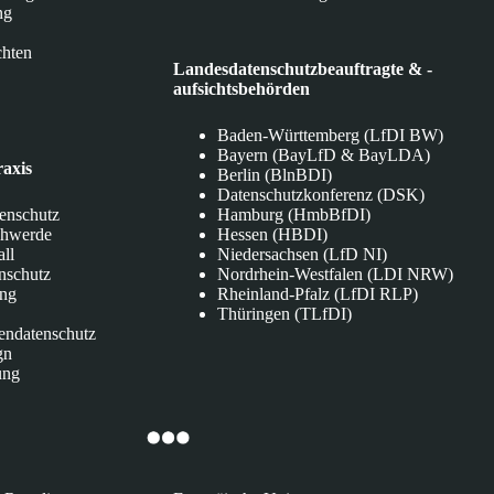
ng
chten
Landesdatenschutzbeauftragte & -
aufsichtsbehörden
Baden-Württemberg (LfDI BW)
Bayern (BayLfD & BayLDA)
raxis
Berlin (BlnBDI)
Datenschutzkonferenz (DSK)
tenschutz
Hamburg (HmbBfDI)
chwerde
Hessen (HBDI)
all
Niedersachsen (LfD NI)
nschutz
Nordrhein-Westfalen (LDI NRW)
ung
Rheinland-Pfalz (LfDI RLP)
Thüringen (TLfDI)
endatenschutz
gn
ung