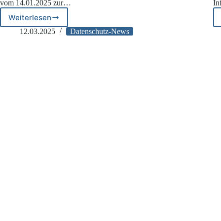
vom 14.01.2025 zur…
In
Weiterlesen
BFH
zur
12.03.2025
Datenschutz-News
Verweigerung
der
DSGVO-
Auskunft