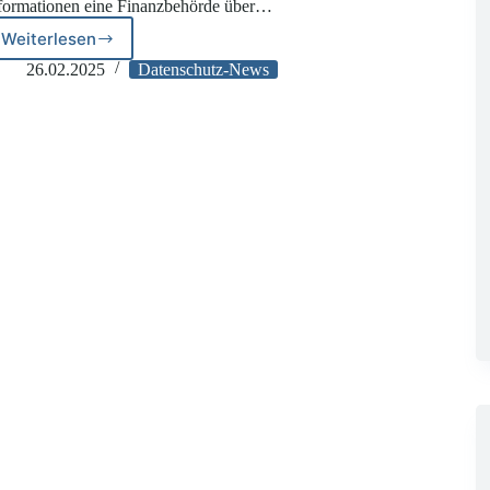
formationen eine Finanzbehörde über…
Weiterlesen
Einsichtsrecht
in
26.02.2025
Datenschutz-News
Steuerakten?