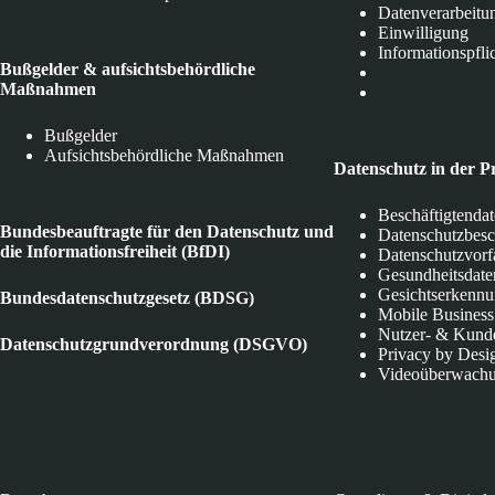
Datenverarbeitu
Einwilligung
Informationspfli
Bußgelder & aufsichtsbehördliche
Maßnahmen
Bußgelder
Aufsichtsbehördliche Maßnahmen
Datenschutz in der P
Beschäftigtenda
Bundesbeauftragte für den Datenschutz und
Datenschutzbes
die Informationsfreiheit (BfDI)
Datenschutzvorf
Gesundheitsdate
Gesichtserkenn
Bundesdatenschutzgesetz (BDSG)
Mobile Business
Nutzer- & Kund
Datenschutzgrundverordnung (DSGVO)
Privacy by Desi
Videoüberwach