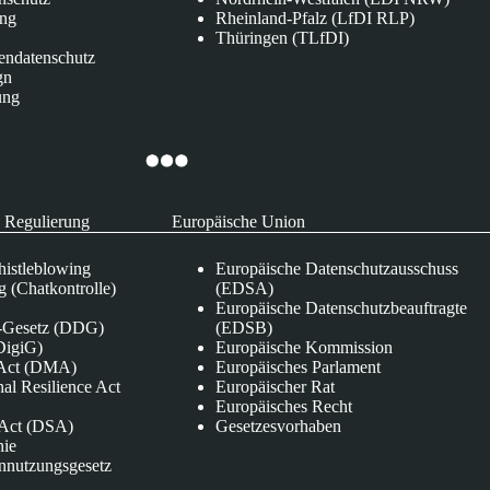
ung
Rheinland-Pfalz (LfDI RLP)
Thüringen (TLfDI)
endatenschutz
gn
ung
 Regulierung
Europäische Union
istleblowing
Europäische Datenschutzausschuss
 (Chatkontrolle)
(EDSA)
Europäische Datenschutzbeauftragte
e-Gesetz (DDG)
(EDSB)
DigiG)
Europäische Kommission
s Act (DMA)
Europäisches Parlament
nal Resilience Act
Europäischer Rat
Europäisches Recht
s Act (DSA)
Gesetzesvorhaben
nie
nnutzungsgesetz