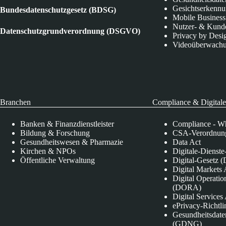
Gesichtserkenn
Bundesdatenschutzgesetz (BDSG)
Mobile Business
Nutzer- & Kund
Datenschutzgrundverordnung (DSGVO)
Privacy by Desi
Videoüberwach
Branchen
Compliance & Digitale
Banken & Finanzdienstleister
Compliance - Wh
Bildung & Forschung
CSA-Verordnung
Gesundheitswesen & Pharmazie
Data Act
Kirchen & NPOs
Digitale-Dienst
Öffentliche Verwaltung
Digital-Gesetz (
Digital Market
Digital Operatio
(DORA)
Digital Service
ePrivacy-Richtli
Gesundheitsdate
(GDNG)