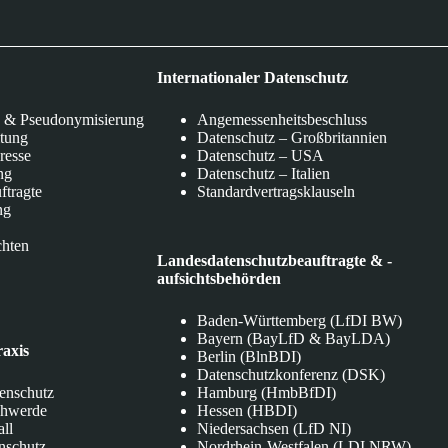
Internationaler Datenschutz
 & Pseudonymisierung
Angemessenheitsbeschluss
itung
Datenschutz – Großbritannien
eresse
Datenschutz – USA
ng
Datenschutz – Italien
ftragte
Standardvertragsklauseln
ng
chten
Landesdatenschutzbeauftragte & -
aufsichtsbehörden
Baden-Württemberg (LfDI BW)
Bayern (BayLfD & BayLDA)
raxis
Berlin (BlnBDI)
Datenschutzkonferenz (DSK)
tenschutz
Hamburg (HmbBfDI)
chwerde
Hessen (HBDI)
all
Niedersachsen (LfD NI)
nschutz
Nordrhein-Westfalen (LDI NRW)