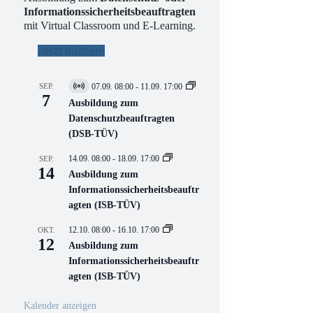
Informationssicherheitsbeauftragten
mit Virtual Classroom und E-Learning.
Jetzt buchen!
SEP.
07.09. 08:00
-
11.09. 17:00
V
7
i
Ausbildung zum
r
Datenschutzbeauftragten
t
(DSB-TÜV)
u
e
l
14.09. 08:00
-
18.09. 17:00
SEP.
l
14
Ausbildung zum
V
Informationssicherheitsbeauftr
e
r
agten (ISB-TÜV)
a
n
12.10. 08:00
-
16.10. 17:00
OKT.
s
12
Ausbildung zum
t
a
Informationssicherheitsbeauftr
l
agten (ISB-TÜV)
t
u
n
Kalender anzeigen