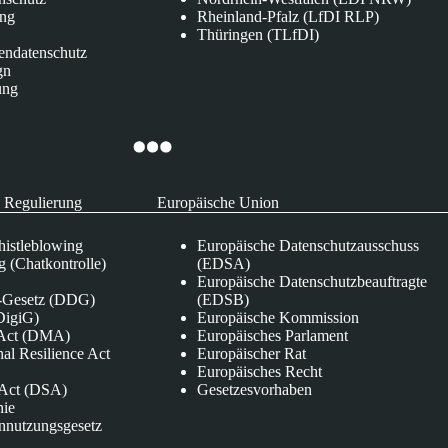
ung
Rheinland-Pfalz (LfDI RLP)
Thüringen (TLfDI)
endatenschutz
gn
ung
 Regulierung
Europäische Union
istleblowing
Europäische Datenschutzausschuss
 (Chatkontrolle)
(EDSA)
Europäische Datenschutzbeauftragte
e-Gesetz (DDG)
(EDSB)
DigiG)
Europäische Kommission
s Act (DMA)
Europäisches Parlament
nal Resilience Act
Europäischer Rat
Europäisches Recht
s Act (DSA)
Gesetzesvorhaben
nie
nnutzungsgesetz