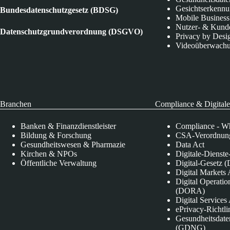
Gesichtserkenn
Bundesdatenschutzgesetz (BDSG)
Mobile Business
Nutzer- & Kund
Datenschutzgrundverordnung (DSGVO)
Privacy by Desi
Videoüberwach
Branchen
Compliance & Digitale
Banken & Finanzdienstleister
Compliance - Wh
Bildung & Forschung
CSA-Verordnung
Gesundheitswesen & Pharmazie
Data Act
Kirchen & NPOs
Digitale-Dienst
Öffentliche Verwaltung
Digital-Gesetz (
Digital Market
Digital Operatio
(DORA)
Digital Service
ePrivacy-Richtli
Gesundheitsdate
(GDNG)