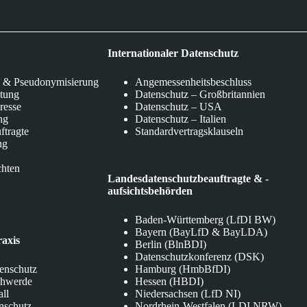
Internationaler Datenschutz
 & Pseudonymisierung
Angemessenheitsbeschluss
itung
Datenschutz – Großbritannien
eresse
Datenschutz – USA
ng
Datenschutz – Italien
ftragte
Standardvertragsklauseln
ng
chten
Landesdatenschutzbeauftragte & -
aufsichtsbehörden
Baden-Württemberg (LfDI BW)
Bayern (BayLfD & BayLDA)
raxis
Berlin (BlnBDI)
Datenschutzkonferenz (DSK)
tenschutz
Hamburg (HmbBfDI)
chwerde
Hessen (HBDI)
all
Niedersachsen (LfD NI)
nschutz
Nordrhein-Westfalen (LDI NRW)