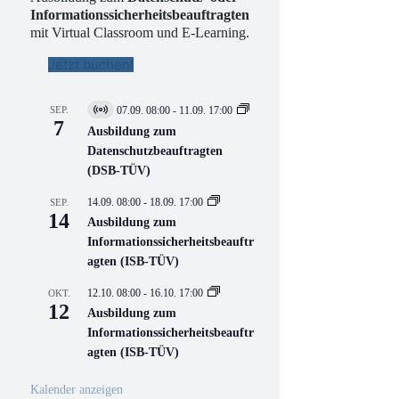
Informationssicherheitsbeauftragten
mit Virtual Classroom und E-Learning.
Jetzt buchen!
SEP.
07.09. 08:00
-
11.09. 17:00
V
7
i
Ausbildung zum
r
Datenschutzbeauftragten
t
(DSB-TÜV)
u
e
l
14.09. 08:00
-
18.09. 17:00
SEP.
l
14
Ausbildung zum
V
Informationssicherheitsbeauftr
e
r
agten (ISB-TÜV)
a
n
12.10. 08:00
-
16.10. 17:00
OKT.
s
12
Ausbildung zum
t
a
Informationssicherheitsbeauftr
l
agten (ISB-TÜV)
t
u
n
Kalender anzeigen