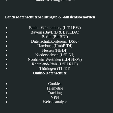
Landesdatenschutzbeauftragte & -aufsichtsbehörden
Baden-Württemberg (LfDI BW)
Bayern (BayLfD & BayLDA)
Berlin (BlnBDI)
Datenschutzkonferenz (DSK)
Hamburg (HmbBfDI)
Hessen (HBDI)
Niedersachsen (LfD NI)
Nordrhein-Westfalen (LDI NRW)
Rheinland-Pfalz (LfDI RLP)
Thüringen (TLfDI)
Online-Datenschutz
Cookies
Telemetrie
Tracking
VPN
Websiteanalyse