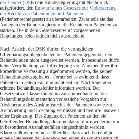
der Länder (DSK)
die Bundesregierung mit Nachdruck
aufgefordert, den
Entwurf eines Gesetzes zur Verbesserung
der Rechte von Patientinnen und Patienten
(Patientenrechtegesetz) zu überarbeiten. Zwar teile sie das
Anliegen der Bundesregierung, die Rechte von Patienten zu
stärken. Die in dem Gesetzesentwurf vorgesehenen
Regelungen seien jedoch nicht ausreichend.
Nach Ansicht der DSK dürfen die vertraglichen
Offenbarungsobliegenheiten der Patienten gegenüber den
Behan­delnden nicht ausgeweitet werden. Insbesondere dürfe
keine Verpflichtung zur Offenlegung von Angaben über ihre
körperliche Verfas­sung aufgenommen werden, die keinen
Behandlungsbezug haben. Ferner sei es zwingend, dass
Patienten in jedem Fall und nicht erst auf Nachfrage über
erlittene Behandlungsfehler informiert werden. Der
Gesetzentwurf lasse zudem im Zusammenhang mit der
Behandlungsdokumentation verlässliche Vorgaben zur
Absicherung des Auskunftsrechts der Patienten sowie zur
Archivierung und Löschung vermissen und bedürfe insoweit
einer Ergänzung. Der Zugang der Patienten zu den sie
betreffenden Behandlungsdokumentation dürfe weiterhin nur
in besonderen Ausnahmefällen eingeschränkt werden.
Klargestellt werden müsse überdies, dass auch berechtigte
eigene Interessen der Angehörigen einen Auskunftsanspruch