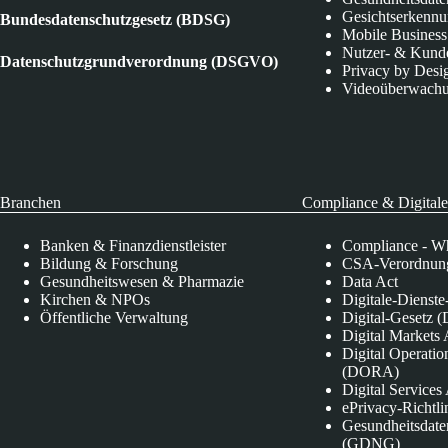
Gesichtserkenn
Bundesdatenschutzgesetz (BDSG)
Mobile Business
Nutzer- & Kund
Datenschutzgrundverordnung (DSGVO)
Privacy by Desi
Videoüberwach
Branchen
Compliance & Digitale
Banken & Finanzdienstleister
Compliance - Wh
Bildung & Forschung
CSA-Verordnung
Gesundheitswesen & Pharmazie
Data Act
Kirchen & NPOs
Digitale-Dienst
Öffentliche Verwaltung
Digital-Gesetz (
Digital Market
Digital Operatio
(DORA)
Digital Service
ePrivacy-Richtli
Gesundheitsdate
(GDNG)