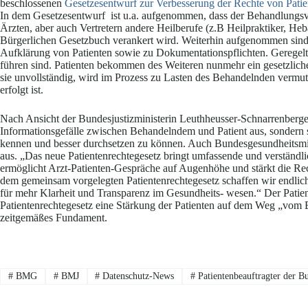
beschlossenen
Gesetzesentwurf zur Verbesserung der Rechte von Patie
In dem Gesetzesentwurf ist u.a. aufgenommen, dass der Behandlungsve
Ärzten, aber auch Vertretern andere Heilberufe (z.B Heilpraktiker, H
Bürgerlichen Gesetzbuch verankert wird. Weiterhin aufgenommen sin
Aufklärung von Patienten sowie zu Dokumentationspflichten. Geregelt w
führen sind. Patienten bekommen des Weiteren nunmehr ein gesetzliche
sie unvollständig, wird im Prozess zu Lasten des Behandelnden vermut
erfolgt ist.
Nach Ansicht der Bundesjustizministerin Leuthheusser-Schnarrenberge
Informationsgefälle zwischen Behandelndem und Patient aus, sondern si
kennen und besser durchsetzen zu können. Auch Bundesgesundheitsmini
aus. „Das neue Patientenrechtegesetz bringt umfassende und verständli
ermöglicht Arzt-Patienten-Gespräche auf Augenhöhe und stärkt die Rec
dem gemeinsam vorgelegten Patientenrechtegesetz schaffen wir endlich
für mehr Klarheit und Transparenz im Gesundheits- wesen.“ Der Patien
Patientenrechtegesetz eine Stärkung der Patienten auf dem Weg „vom Bi
zeitgemäßes Fundament.
#
BMG
#
BMJ
#
Datenschutz-News
#
Patientenbeauftragter der B