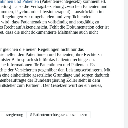
ntinnen und Patienten
(Patientenrechtegesetz) kommentiert.
rtrag – also die Vertragsbeziehung zwischen Patienten und
ebammen, Psycho- oder Physiotherapeut) – ausdrücklich im
d Regelungen zur umgehenden und verpflichtenden
ird, dass Patientenakten vollständig und sorgfältig zu
s Recht auf Akteneinsicht. Fehlt die Dokumentation oder ist
et, dass die nicht dokumentierte Maßnahme auch nicht
r gleichen die neuen Regelungen nicht nur das
e helfen den Patientinnen und Patienten, ihre Rechte zu
ster Bahr sprach sich für das Patientenrechtegesetz
che Informationen für Patientinnen und Patienten. Es
hte der Versicherten gegenüber den Leistungserbringern. Mit
 eine einheitliche gesetzliche Grundlage und sorgen dadurch
tenbeauftragte der Bundesregierung Zöller sieht in dem
ttsteller zum Partner“. Der Gesetzentwurf sei ein neues,
undesregierung
#
Patientenrechtegesetz beschlossen