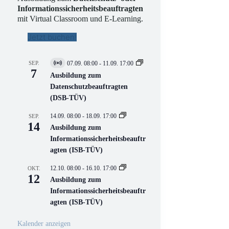
Informationssicherheitsbeauftragten
mit Virtual Classroom und E-Learning.
Jetzt buchen!
SEP.
07.09. 08:00
-
11.09. 17:00
V
7
i
Ausbildung zum
r
Datenschutzbeauftragten
t
(DSB-TÜV)
u
e
l
14.09. 08:00
-
18.09. 17:00
SEP.
l
14
Ausbildung zum
V
Informationssicherheitsbeauftr
e
r
agten (ISB-TÜV)
a
n
12.10. 08:00
-
16.10. 17:00
OKT.
s
12
Ausbildung zum
t
a
Informationssicherheitsbeauftr
l
agten (ISB-TÜV)
t
u
n
Kalender anzeigen