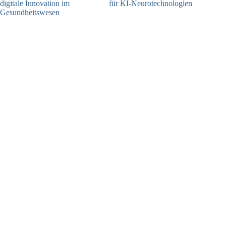
digitale Innovation im
für KI-Neurotechnologien
Gesundheitswesen
26.06.2026
01.07.2026