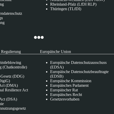
ung
Rheinland-Pfalz (LfDI RLP)
Thüringen (TLfDI)
endatenschutz
gn
ung
 Regulierung
Europäische Union
istleblowing
Europäische Datenschutzausschuss
 (Chatkontrolle)
(EDSA)
Europäische Datenschutzbeauftragte
e-Gesetz (DDG)
(EDSB)
DigiG)
Europäische Kommission
s Act (DMA)
Europäisches Parlament
nal Resilience Act
Europäischer Rat
Europäisches Recht
s Act (DSA)
Gesetzesvorhaben
nie
nnutzungsgesetz