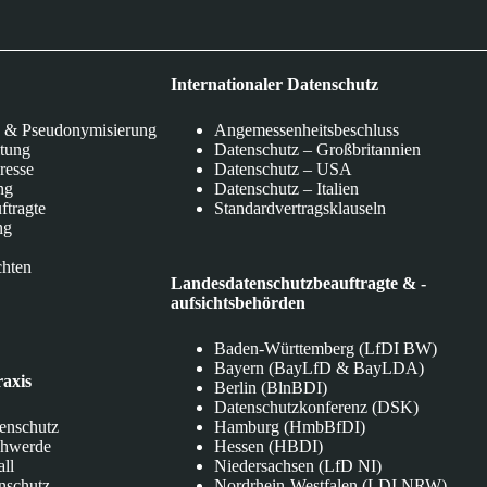
Internationaler Datenschutz
 & Pseudonymisierung
Angemessenheitsbeschluss
itung
Datenschutz – Großbritannien
eresse
Datenschutz – USA
ng
Datenschutz – Italien
ftragte
Standardvertragsklauseln
ng
chten
Landesdatenschutzbeauftragte & -
aufsichtsbehörden
Baden-Württemberg (LfDI BW)
Bayern (BayLfD & BayLDA)
raxis
Berlin (BlnBDI)
Datenschutzkonferenz (DSK)
tenschutz
Hamburg (HmbBfDI)
chwerde
Hessen (HBDI)
all
Niedersachsen (LfD NI)
nschutz
Nordrhein-Westfalen (LDI NRW)