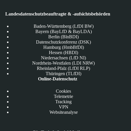
Landesdatenschutzbeauftragte & -aufsichtsbehörden
Baden-Württemberg (LfDI BW)
Bayern (BayLfD & BayLDA)
Berlin (BlnBDI)
Datenschutzkonferenz (DSK)
Hamburg (HmbBfDI)
Hessen (HBDI)
Niedersachsen (LfD NI)
Nordrhein-Westfalen (LDI NRW)
Rheinland-Pfalz (LfDI RLP)
Thüringen (TLfDI)
Online-Datenschutz
Cookies
Telemetrie
Tracking
VPN
Websiteanalyse