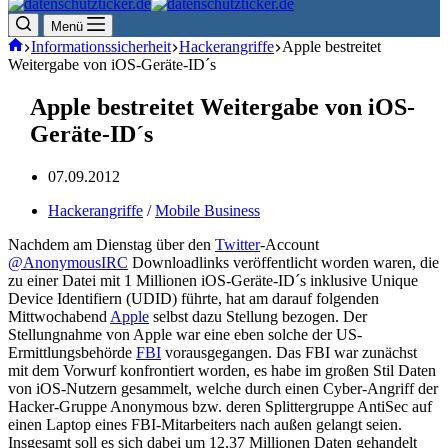
Menü
Start
Informationssicherheit
Hackerangriffe
Apple bestreitet
Weitergabe von iOS-Geräte-ID´s
Apple bestreitet Weitergabe von iOS-
Geräte-ID´s
07.09.2012
Hackerangriffe
/
Mobile Business
Nachdem am Dienstag über den
Twitter
-Account
@AnonymousIRC
Downloadlinks veröffentlicht worden waren, die
zu einer Datei mit 1 Millionen iOS-Geräte-ID´s inklusive Unique
Device Identifiern (UDID) führte, hat am darauf folgenden
Mittwochabend
Apple
selbst dazu Stellung bezogen. Der
Stellungnahme von Apple war eine eben solche der US-
Ermittlungsbehörde
FBI
vorausgegangen. Das FBI war zunächst
mit dem Vorwurf konfrontiert worden, es habe im großen Stil Daten
von iOS-Nutzern gesammelt, welche durch einen Cyber-Angriff der
Hacker-Gruppe Anonymous bzw. deren Splittergruppe AntiSec auf
einen Laptop eines FBI-Mitarbeiters nach außen gelangt seien.
Insgesamt soll es sich dabei um 12,37 Millionen Daten gehandelt