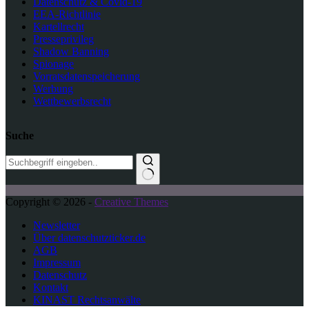
Datenschutz & Covid-19
EEA-Richtlinie
Kartellrecht
Presseprivileg
Shadow Banning
Spionage
Vorratsdatenspeicherung
Werbung
Wettbewerbsrecht
Suche
K
Copyright © 2026 -
Creative Themes
e
i
Newsletter
n
Über datenschutzticker.de
e
AGB
E
Impressum
r
Datenschutz
g
Kontakt
e
KINAST Rechtsanwälte
b