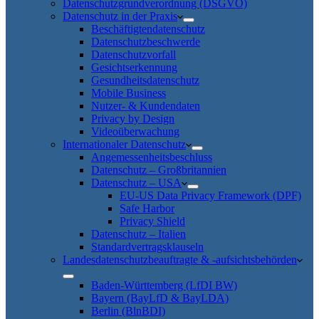
Datenschutzgrundverordnung (DSGVO)
Datenschutz in der Praxis
Beschäftigtendatenschutz
Datenschutzbeschwerde
Datenschutzvorfall
Gesichtserkennung
Gesundheitsdatenschutz
Mobile Business
Nutzer- & Kundendaten
Privacy by Design
Videoüberwachung
Internationaler Datenschutz
Angemessenheitsbeschluss
Datenschutz – Großbritannien
Datenschutz – USA
EU-US Data Privacy Framework (DPF)
Safe Harbor
Privacy Shield
Datenschutz – Italien
Standardvertragsklauseln
Landesdatenschutzbeauftragte & -aufsichtsbehörden
Baden-Württemberg (LfDI BW)
Bayern (BayLfD & BayLDA)
Berlin (BlnBDI)