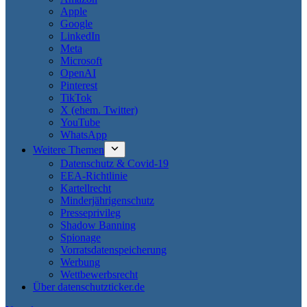
Apple
Google
LinkedIn
Meta
Microsoft
OpenAI
Pinterest
TikTok
X (ehem. Twitter)
YouTube
WhatsApp
Weitere Themen
Datenschutz & Covid-19
EEA-Richtlinie
Kartellrecht
Minderjährigenschutz
Presseprivileg
Shadow Banning
Spionage
Vorratsdatenspeicherung
Werbung
Wettbewerbsrecht
Über datenschutzticker.de