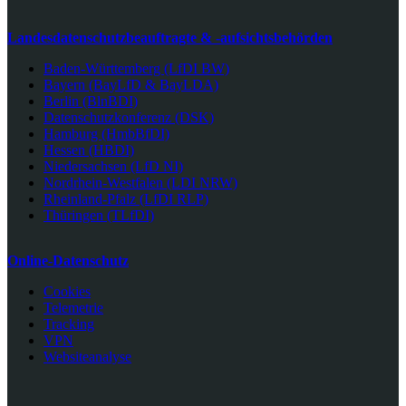
Landesdatenschutzbeauftragte & -aufsichtsbehörden
Baden-Württemberg (LfDI BW)
Bayern (BayLfD & BayLDA)
Berlin (BlnBDI)
Datenschutzkonferenz (DSK)
Hamburg (HmbBfDI)
Hessen (HBDI)
Niedersachsen (LfD NI)
Nordrhein-Westfalen (LDI NRW)
Rheinland-Pfalz (LfDI RLP)
Thüringen (TLfDI)
Online-Datenschutz
Cookies
Telemetrie
Tracking
VPN
Websiteanalyse