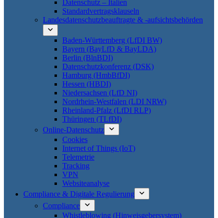
Datenschutz – Italien
Standardvertragsklauseln
Landesdatenschutzbeauftragte & -aufsichtsbehörden
Baden-Württemberg (LfDI BW)
Bayern (BayLfD & BayLDA)
Berlin (BlnBDI)
Datenschutzkonferenz (DSK)
Hamburg (HmbBfDI)
Hessen (HBDI)
Niedersachsen (LfD NI)
Nordrhein-Westfalen (LDI NRW)
Rheinland-Pfalz (LfDI RLP)
Thüringen (TLfDI)
Online-Datenschutz
Cookies
Internet of Things (IoT)
Telemetrie
Tracking
VPN
Websiteanalyse
Compliance & Digitale Regulierung
Compliance
Whistleblowing (Hinweisgebersystem)