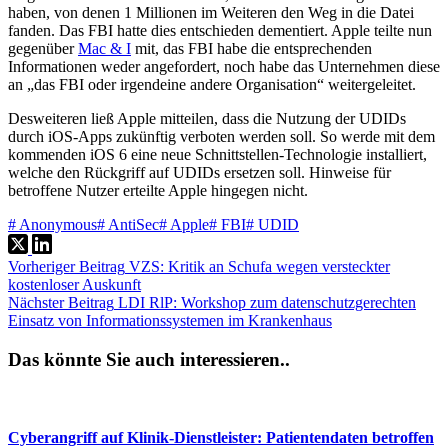
haben, von denen 1 Millionen im Weiteren den Weg in die Datei
fanden. Das FBI hatte dies entschieden dementiert. Apple teilte nun
gegenüber
Mac & I
mit, das FBI habe die entsprechenden
Informationen weder angefordert, noch habe das Unternehmen diese
an „das FBI oder irgendeine andere Organisation“ weitergeleitet.
Desweiteren ließ Apple mitteilen, dass die Nutzung der UDIDs
durch iOS-Apps zukünftig verboten werden soll. So werde mit dem
kommenden iOS 6 eine neue Schnittstellen-Technologie installiert,
welche den Rückgriff auf UDIDs ersetzen soll. Hinweise für
betroffene Nutzer erteilte Apple hingegen nicht.
#
Anonymous
#
AntiSec
#
Apple
#
FBI
#
UDID
Vorheriger
Beitrag
VZS: Kritik an Schufa wegen versteckter
kostenloser Auskunft
Nächster
Beitrag
LDI RlP: Workshop zum datenschutzgerechten
Einsatz von Informationssystemen im Krankenhaus
Das könnte Sie auch interessieren..
Cyberangriff auf Klinik-Dienstleister: Patientendaten betroffen