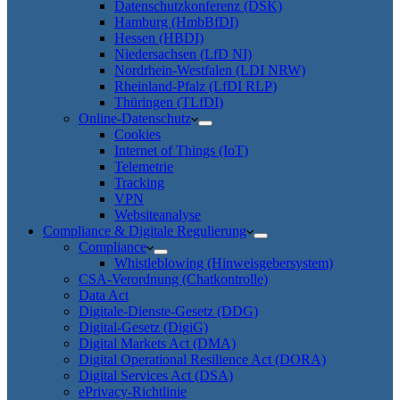
Datenschutzkonferenz (DSK)
Hamburg (HmbBfDI)
Hessen (HBDI)
Niedersachsen (LfD NI)
Nordrhein-Westfalen (LDI NRW)
Rheinland-Pfalz (LfDI RLP)
Thüringen (TLfDI)
Online-Datenschutz
Cookies
Internet of Things (IoT)
Telemetrie
Tracking
VPN
Websiteanalyse
Compliance & Digitale Regulierung
Compliance
Whistleblowing (Hinweisgebersystem)
CSA-Verordnung (Chatkontrolle)
Data Act
Digitale-Dienste-Gesetz (DDG)
Digital-Gesetz (DigiG)
Digital Markets Act (DMA)
Digital Operational Resilience Act (DORA)
Digital Services Act (DSA)
ePrivacy-Richtlinie