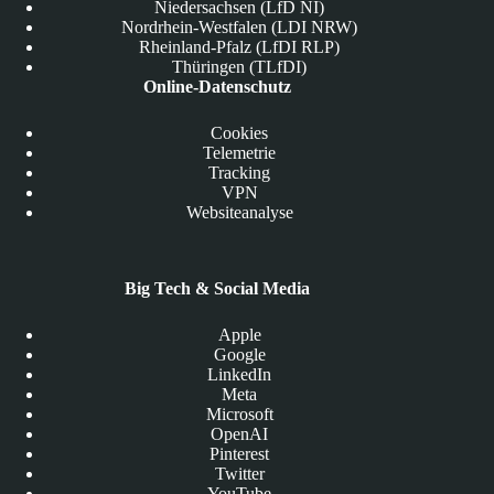
Niedersachsen (LfD NI)
Nordrhein-Westfalen (LDI NRW)
Rheinland-Pfalz (LfDI RLP)
Thüringen (TLfDI)
Online-Datenschutz
Cookies
Telemetrie
Tracking
VPN
Websiteanalyse
Big Tech & Social Media
Apple
Google
LinkedIn
Meta
Microsoft
OpenAI
Pinterest
Twitter
YouTube