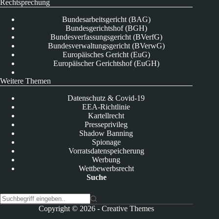
Rechtsprechung
Bundesarbeitsgericht (BAG)
Bundesgerichtshof (BGH)
Bundesverfassungsgericht (BVerfG)
Bundesverwaltungsgericht (BVerwG)
Europäisches Gericht (EuG)
Europäischer Gerichtshof (EuGH)
Weitere Themen
Datenschutz & Covid-19
EEA-Richtlinie
Kartellrecht
Presseprivileg
Shadow Banning
Spionage
Vorratsdatenspeicherung
Werbung
Wettbewerbsrecht
Suche
K
Copyright © 2026 -
Creative Themes
e