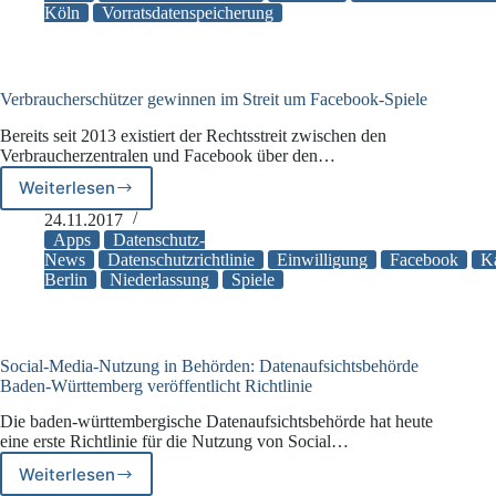
Köln
Vorratsdatenspeicherung
ist
unzulässig
Verbraucherschützer gewinnen im Streit um Facebook-Spiele
Bereits seit 2013 existiert der Rechtsstreit zwischen den
Verbraucherzentralen und Facebook über den…
Weiterlesen
Verbraucherschützer
gewinnen
24.11.2017
im
Apps
Datenschutz-
Streit
News
Datenschutzrichtlinie
Einwilligung
Facebook
K
Berlin
Niederlassung
Spiele
um
Facebook-
Spiele
Social-Media-Nutzung in Behörden: Datenaufsichtsbehörde
Baden-Württemberg veröffentlicht Richtlinie
Die baden-württembergische Datenaufsichtsbehörde hat heute
eine erste Richtlinie für die Nutzung von Social…
Weiterlesen
Social-