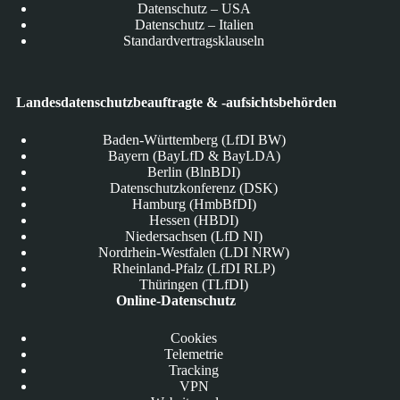
Datenschutz – USA
Datenschutz – Italien
Standardvertragsklauseln
Landesdatenschutzbeauftragte & -aufsichtsbehörden
Baden-Württemberg (LfDI BW)
Bayern (BayLfD & BayLDA)
Berlin (BlnBDI)
Datenschutzkonferenz (DSK)
Hamburg (HmbBfDI)
Hessen (HBDI)
Niedersachsen (LfD NI)
Nordrhein-Westfalen (LDI NRW)
Rheinland-Pfalz (LfDI RLP)
Thüringen (TLfDI)
Online-Datenschutz
Cookies
Telemetrie
Tracking
VPN