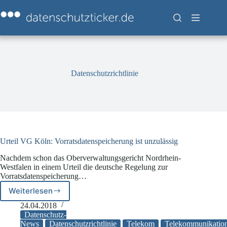
Zum
Inhalt
springen
Datenschutzrichtlinie
Urteil VG Köln: Vorratsdatenspeicherung ist unzulässig
Nachdem schon das Oberverwaltungsgericht Nordrhein-
Westfalen in einem Urteil die deutsche Regelung zur
Vorratsdatenspeicherung…
Weiterlesen
Urteil
VG
24.04.2018
Köln:
Datenschutz-
Vorratsdatenspeicherung
News
Datenschutzrichtlinie
Telekom
Telekommunikatio