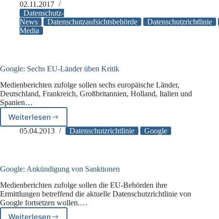
Media-
02.11.2017
Nutzung
Datenschutz-
in
News
Datenschutzaufsichtsbehörde
Datenschutzrichtlinie
Media
Behörden:
Datenaufsichtsbehörde
Baden-
Württemberg
veröffentlicht
Google: Sechs EU-Länder üben Kritik
Richtlinie
Medienberichten zufolge sollen sechs europäische Länder,
Deutschland, Frankreich, Großbritannien, Holland, Italien und
Spanien…
Weiterlesen
Google:
Sechs
05.04.2013
Datenschutzrichtlinie
Google
EU-
Länder
üben
Kritik
Google: Ankündigung von Sanktionen
Medienberichten zufolge sollen die EU-Behörden ihre
Ermittlungen betreffend die aktuelle Datenschutzrichtlinie von
Google fortsetzen wollen.…
Weiterlesen