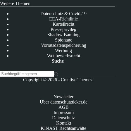
Weitere Themen
Datenschutz & Covid-19
EEA-Richtlinie
Kartellrecht
Presseprivileg
Shadow Banning
Spionage
Vorratsdatenspeicherung
Werbung
Wettbewerbsrecht
Suche
K
Copyright © 2026 -
Creative Themes
e
i
n
Newsletter
e
Über datenschutzticker.de
E
AGB
r
Impressum
g
Datenschutz
e
Kontakt
b
KINAST Rechtsanwälte