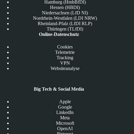
Hamburg (HmbBfDI)
Hessen (HBDI)
Niedersachsen (LfD NI)
Nordrhein-Westfalen (LDI NRW)
Rheinland-Pfalz (LfDI RLP)
Thüringen (TLfDI)
Online-Datenschutz
Cookies
Telemetrie
Tracking
VPN
Websiteanalyse
Big Tech & Social Media
Apple
Google
LinkedIn
Meta
Microsoft
OpenAI
Pinterest