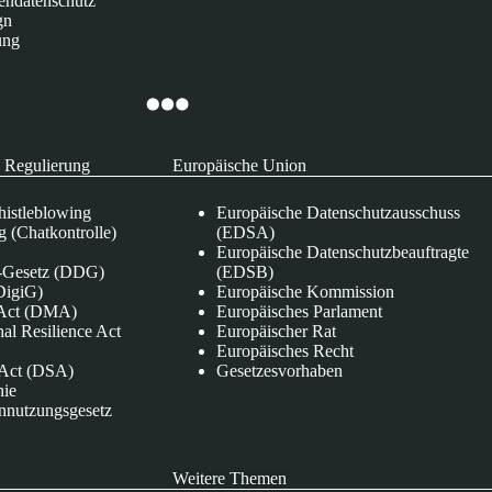
endatenschutz
gn
ung
 Regulierung
Europäische Union
istleblowing
Europäische Datenschutzausschuss
 (Chatkontrolle)
(EDSA)
Europäische Datenschutzbeauftragte
e-Gesetz (DDG)
(EDSB)
DigiG)
Europäische Kommission
s Act (DMA)
Europäisches Parlament
nal Resilience Act
Europäischer Rat
Europäisches Recht
s Act (DSA)
Gesetzesvorhaben
nie
nnutzungsgesetz
Weitere Themen