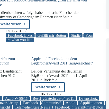
udie zu Facebook Gefällt-mir-Button: „You are what you
ke“
dienberichten zufolge haben britische Forscher der
iversity of Cambridge im Rahmen einer Studie…
Weiterlesen
Studie
zu
14.03.2013
Facebook
Facebook-Likes
Gefällt-mir-Button
Studie
Your
Gefällt-
are what you like
mir-
Button:
„You
are
richt zum
Apple und Facebook mit dem
what
Button
BigBrotherAward 2011 „ausgezeichnet“
you
nz Landgericht
Bei der Verleihung der deutschen
like“
ichen 91 O
BigBrotherAwards 2011 am 1. April
2011 in Bielefeld…
Weiterlesen
Apple
und
06.05.2011
cht
Facebook
G
Az. 5 W 88/11
Beschluss vom 29.04.2011
„Gated
Datenschutz-
mit
tzerklärung
Facebook
Community“
Gefällt-mir-
Apple
Applikationen
A
ericht
Telemediengesetz
News
Wettbewerbsrecht
Facebook
Gefällt-mir-Button
Wettbewerbsversto
dem