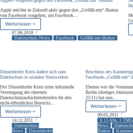
Apples Vorgehen gegen den Facebook „Gefällt mir“-Button
St
li
Apple möchte in Zukunft aktiv gegen den „Gefällt-mir“-Button
von Facebook vorgehen, um Facebook…
Me
Un
Weiterlesen
Apples
Vorgehen
07.06.2018
gegen
Datenschutz-News
Facebook
Gefällt-mir-Button
den
Facebook
„Gefällt
mir“-
Button
Düsseldorfer Kreis äußert sich zum
Beschluss des Kammerge
Datenschutz in sozialen Netzwerken
Facebook-„Gefällt-mir“-
Der Düsseldorfer Kreis (eine informelle
Ebenso wie die Vorinsta
Vereinigung der obersten
Berlin (dortiges Aktenze
Datenschutzaufsichtsbehörden für den
25/11) hat nun…
nicht-öffentlichen Bereich)…
Weiterlesen
Beschluss
Weiterlesen
Düsseldorfer
des
09.05.2011
Kreis
Kammergeri
14.12.2011
§ 13 Abs. 1 TM
äußert
zum
Datenschutz-
News
Datenschu
sich
News
Düsseldorfer
Button
Kammerg
Facebook-