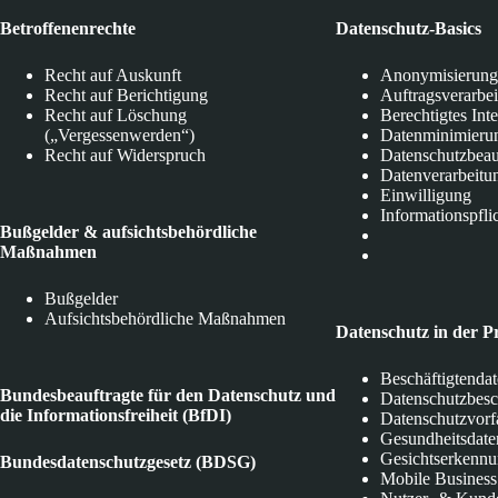
Betroffenenrechte
Datenschutz-Basics
Recht auf Auskunft
Anonymisierung
Recht auf Berichtigung
Auftragsverarbe
Recht auf Löschung
Berechtigtes Int
(„Vergessenwerden“)
Datenminimieru
Recht auf Widerspruch
Datenschutzbeau
Datenverarbeitu
Einwilligung
Informationspfli
Bußgelder & aufsichtsbehördliche
Maßnahmen
Bußgelder
Aufsichtsbehördliche Maßnahmen
Datenschutz in der P
Beschäftigtenda
Bundesbeauftragte für den Datenschutz und
Datenschutzbes
die Informationsfreiheit (BfDI)
Datenschutzvorf
Gesundheitsdate
Gesichtserkenn
Bundesdatenschutzgesetz (BDSG)
Mobile Business