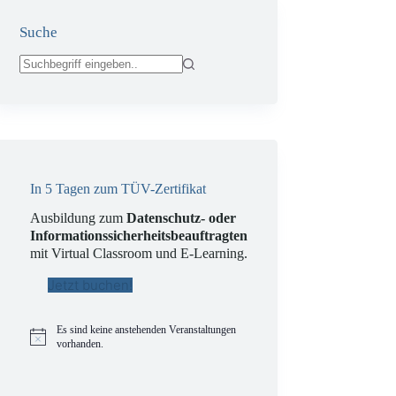
Suche
Keine
Ergebnisse
In 5 Tagen zum TÜV-Zertifikat
Ausbildung zum
Datenschutz- oder
Informationssicherheitsbeauftragten
mit Virtual Classroom und E-Learning.
Jetzt buchen!
Es sind keine anstehenden Veranstaltungen
H
vorhanden.
i
n
pps
BigBrotherAward
Datenschutz-
w
ß
Online-Datenschutz