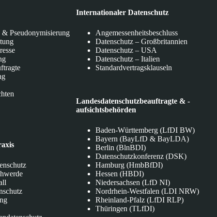
Internationaler Datenschutz
 & Pseudonymisierung
Angemessenheitsbeschluss
itung
Datenschutz – Großbritannien
eresse
Datenschutz – USA
ng
Datenschutz – Italien
ftragte
Standardvertragsklauseln
ng
chten
Landesdatenschutzbeauftragte & -
aufsichtsbehörden
Baden-Württemberg (LfDI BW)
Bayern (BayLfD & BayLDA)
raxis
Berlin (BlnBDI)
Datenschutzkonferenz (DSK)
tenschutz
Hamburg (HmbBfDI)
chwerde
Hessen (HBDI)
all
Niedersachsen (LfD NI)
nschutz
Nordrhein-Westfalen (LDI NRW)
ung
Rheinland-Pfalz (LfDI RLP)
Thüringen (TLfDI)