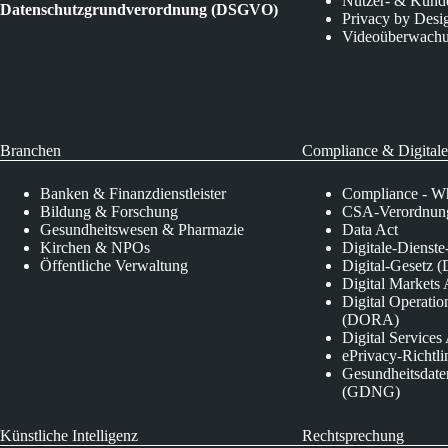
Nutzer- & Kund
Datenschutzgrundverordnung (DSGVO)
Privacy by Desi
Videoüberwach
Branchen
Compliance & Digitale
Banken & Finanzdienstleister
Compliance - Wh
Bildung & Forschung
CSA-Verordnung
Gesundheitswesen & Pharmazie
Data Act
Kirchen & NPOs
Digitale-Dienst
Öffentliche Verwaltung
Digital-Gesetz (
Digital Market
Digital Operatio
(DORA)
Digital Service
ePrivacy-Richtli
Gesundheitsdate
(GDNG)
Künstliche Intelligenz
Rechtsprechung