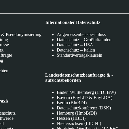
Internationaler Datenschutz
 & Pseudonymisierung
Angemessenheitsbeschluss
itung
Datenschutz – Großbritannien
eresse
Datenschutz – USA
ng
Datenschutz – Italien
ftragte
Standardvertragsklauseln
ng
chten
Landesdatenschutzbeauftragte & -
aufsichtsbehörden
Baden-Württemberg (LfDI BW)
Bayern (BayLfD & BayLDA)
raxis
Berlin (BlnBDI)
Datenschutzkonferenz (DSK)
tenschutz
Hamburg (HmbBfDI)
chwerde
Hessen (HBDI)
all
Niedersachsen (LfD NI)
nschutz
Nordrhein-Westfalen (LDI NRW)