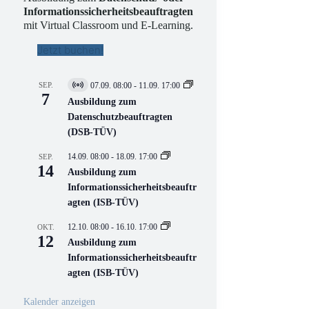
Informationssicherheitsbeauftragten
mit Virtual Classroom und E-Learning.
Jetzt buchen!
SEP.
07.09. 08:00
-
11.09. 17:00
V
7
i
Ausbildung zum
r
Datenschutzbeauftragten
t
(DSB-TÜV)
u
e
l
14.09. 08:00
-
18.09. 17:00
SEP.
l
14
Ausbildung zum
V
Informationssicherheitsbeauftr
e
r
agten (ISB-TÜV)
a
n
12.10. 08:00
-
16.10. 17:00
OKT.
s
12
Ausbildung zum
t
a
Informationssicherheitsbeauftr
l
agten (ISB-TÜV)
t
u
n
Kalender anzeigen