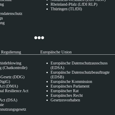
ung
Rheinland-Pfalz (LfDI RLP)
Thüringen (TLfDI)
endatenschutz
gn
ung
 Regulierung
Europäische Union
istleblowing
Europäische Datenschutzausschuss
 (Chatkontrolle)
(EDSA)
Europäische Datenschutzbeauftragte
e-Gesetz (DDG)
(EDSB)
DigiG)
Europäische Kommission
s Act (DMA)
Europäisches Parlament
nal Resilience Act
Europäischer Rat
Europäisches Recht
s Act (DSA)
Gesetzesvorhaben
nie
nnutzungsgesetz