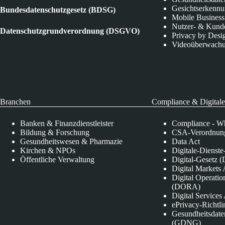
Gesichtserkenn
Bundesdatenschutzgesetz (BDSG)
Mobile Business
Nutzer- & Kund
Datenschutzgrundverordnung (DSGVO)
Privacy by Desi
Videoüberwach
Branchen
Compliance & Digitale
Banken & Finanzdienstleister
Compliance - Wh
Bildung & Forschung
CSA-Verordnung
Gesundheitswesen & Pharmazie
Data Act
Kirchen & NPOs
Digitale-Dienst
Öffentliche Verwaltung
Digital-Gesetz (
Digital Market
Digital Operatio
(DORA)
Digital Service
ePrivacy-Richtli
Gesundheitsdate
(GDNG)