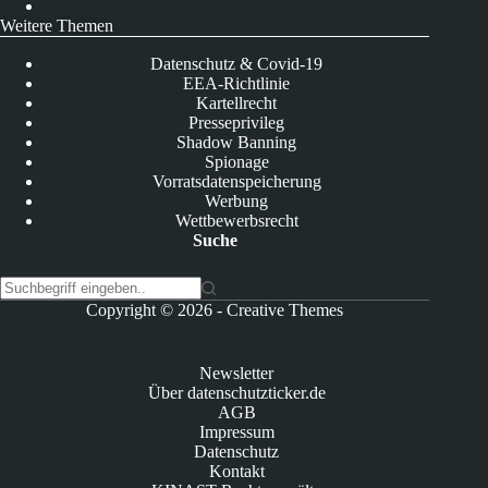
Weitere Themen
Datenschutz & Covid-19
EEA-Richtlinie
Kartellrecht
Presseprivileg
Shadow Banning
Spionage
Vorratsdatenspeicherung
Werbung
Wettbewerbsrecht
Suche
K
Copyright © 2026 -
Creative Themes
e
i
n
Newsletter
e
Über datenschutzticker.de
E
AGB
r
Impressum
g
Datenschutz
e
Kontakt
b