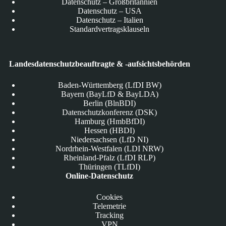
Datenschutz – Großbritannien
Datenschutz – USA
Datenschutz – Italien
Standardvertragsklauseln
Landesdatenschutzbeauftragte & -aufsichtsbehörden
Baden-Württemberg (LfDI BW)
Bayern (BayLfD & BayLDA)
Berlin (BlnBDI)
Datenschutzkonferenz (DSK)
Hamburg (HmbBfDI)
Hessen (HBDI)
Niedersachsen (LfD NI)
Nordrhein-Westfalen (LDI NRW)
Rheinland-Pfalz (LfDI RLP)
Thüringen (TLfDI)
Online-Datenschutz
Cookies
Telemetrie
Tracking
VPN