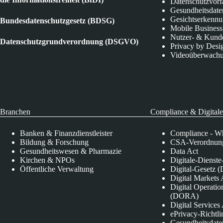
Datenschutzvorf
Gesundheitsdate
Gesichtserkenn
Bundesdatenschutzgesetz (BDSG)
Mobile Business
Nutzer- & Kund
Datenschutzgrundverordnung (DSGVO)
Privacy by Desi
Videoüberwach
Branchen
Compliance & Digitale
Banken & Finanzdienstleister
Compliance - Wh
Bildung & Forschung
CSA-Verordnung
Gesundheitswesen & Pharmazie
Data Act
Kirchen & NPOs
Digitale-Dienst
Öffentliche Verwaltung
Digital-Gesetz (
Digital Market
Digital Operatio
(DORA)
Digital Service
ePrivacy-Richtli
Gesundheitsdate