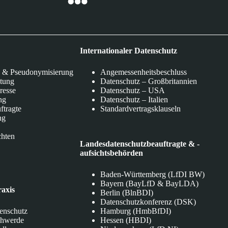
Internationaler Datenschutz
 & Pseudonymisierung
Angemessenheitsbeschluss
itung
Datenschutz – Großbritannien
eresse
Datenschutz – USA
ng
Datenschutz – Italien
ftragte
Standardvertragsklauseln
ng
chten
Landesdatenschutzbeauftragte & -
aufsichtsbehörden
Baden-Württemberg (LfDI BW)
Bayern (BayLfD & BayLDA)
raxis
Berlin (BlnBDI)
Datenschutzkonferenz (DSK)
tenschutz
Hamburg (HmbBfDI)
chwerde
Hessen (HBDI)