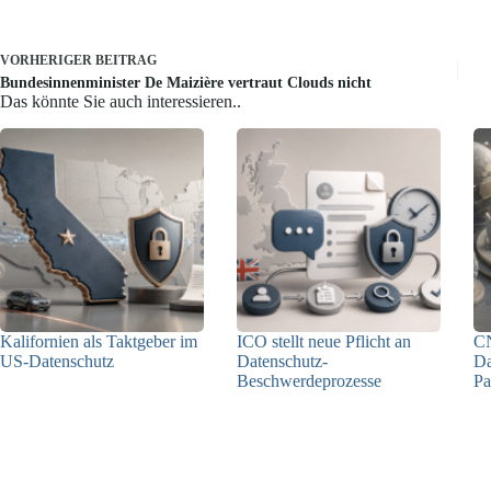
VORHERIGER
BEITRAG
Bundesinnenminister De Maizière vertraut Clouds nicht
Das könnte Sie auch interessieren..
Kalifornien als Taktgeber im
ICO stellt neue Pflicht an
C
US-Datenschutz
Datenschutz-
Da
Beschwerdeprozesse
Pa
27.07.2026
24.07.2026