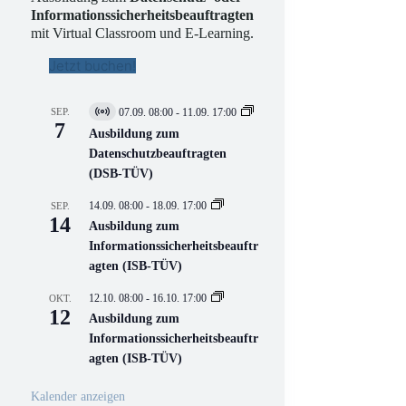
Informationssicherheitsbeauftragten
mit Virtual Classroom und E-Learning.
Jetzt buchen!
SEP.
07.09. 08:00
-
11.09. 17:00
V
7
i
Ausbildung zum
r
Datenschutzbeauftragten
t
(DSB-TÜV)
u
e
l
14.09. 08:00
-
18.09. 17:00
SEP.
l
14
Ausbildung zum
V
Informationssicherheitsbeauftr
e
r
agten (ISB-TÜV)
a
n
12.10. 08:00
-
16.10. 17:00
OKT.
s
12
Ausbildung zum
t
a
Informationssicherheitsbeauftr
l
agten (ISB-TÜV)
t
u
n
Kalender anzeigen