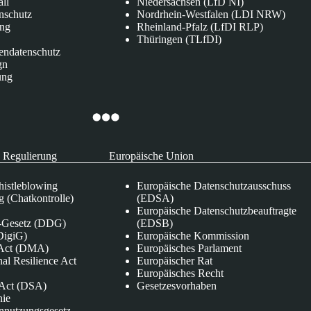
all
Niedersachsen (LfD NI)
nschutz
Nordrhein-Westfalen (LDI NRW)
ung
Rheinland-Pfalz (LfDI RLP)
Thüringen (TLfDI)
endatenschutz
gn
ung
 Regulierung
Europäische Union
istleblowing
Europäische Datenschutzausschuss
 (Chatkontrolle)
(EDSA)
Europäische Datenschutzbeauftragte
e-Gesetz (DDG)
(EDSB)
DigiG)
Europäische Kommission
s Act (DMA)
Europäisches Parlament
nal Resilience Act
Europäischer Rat
Europäisches Recht
s Act (DSA)
Gesetzesvorhaben
nie
nnutzungsgesetz