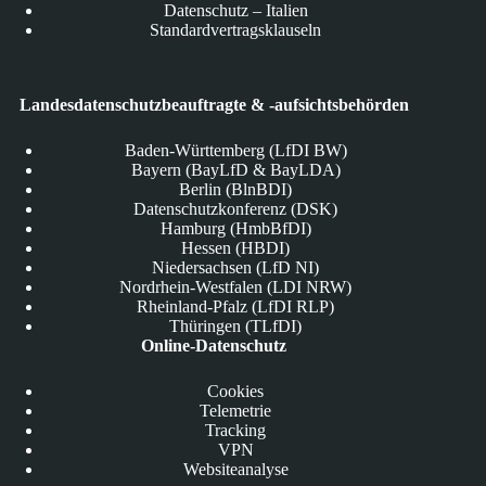
Datenschutz – Italien
Standardvertragsklauseln
Landesdatenschutzbeauftragte & -aufsichtsbehörden
Baden-Württemberg (LfDI BW)
Bayern (BayLfD & BayLDA)
Berlin (BlnBDI)
Datenschutzkonferenz (DSK)
Hamburg (HmbBfDI)
Hessen (HBDI)
Niedersachsen (LfD NI)
Nordrhein-Westfalen (LDI NRW)
Rheinland-Pfalz (LfDI RLP)
Thüringen (TLfDI)
Online-Datenschutz
Cookies
Telemetrie
Tracking
VPN
Websiteanalyse