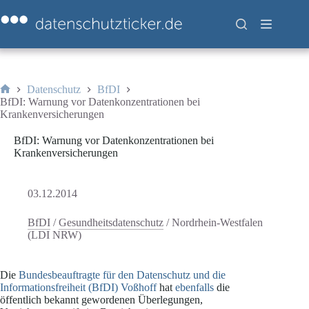
Zum
Inhalt
springen
Datenschutz
BfDI
Start
BfDI: Warnung vor Datenkonzentrationen bei
Krankenversicherungen
BfDI: Warnung vor Datenkonzentrationen bei
Krankenversicherungen
03.12.2014
BfDI
/
Gesundheitsdatenschutz
/
Nordrhein-Westfalen
(LDI NRW)
Die
Bundesbeauftragte für den Datenschutz und die
Informationsfreiheit (BfDI) Voßhoff
hat
ebenfalls
die
öffentlich bekannt gewordenen Überlegungen,