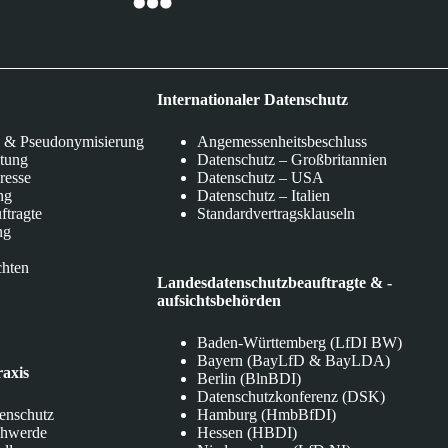
Internationaler Datenschutz
 & Pseudonymisierung
Angemessenheitsbeschluss
itung
Datenschutz – Großbritannien
eresse
Datenschutz – USA
ng
Datenschutz – Italien
ftragte
Standardvertragsklauseln
ng
chten
Landesdatenschutzbeauftragte & -
aufsichtsbehörden
Baden-Württemberg (LfDI BW)
Bayern (BayLfD & BayLDA)
raxis
Berlin (BlnBDI)
Datenschutzkonferenz (DSK)
tenschutz
Hamburg (HmbBfDI)
chwerde
Hessen (HBDI)