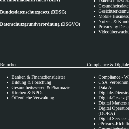
Datenschutzvorf
Gesundheitsdate
Gesichtserkenn
Bundesdatenschutzgesetz (BDSG)
Mobile Business
Nutzer- & Kund
Datenschutzgrundverordnung (DSGVO)
Privacy by Desi
Videoüberwach
Branchen
Compliance & Digitale
Banken & Finanzdienstleister
Compliance - Wh
Bildung & Forschung
CSA-Verordnung
Gesundheitswesen & Pharmazie
Data Act
Kirchen & NPOs
Digitale-Dienst
Öffentliche Verwaltung
Digital-Gesetz (
Digital Market
Digital Operatio
(DORA)
Digital Service
ePrivacy-Richtli
Gesundheitsdate