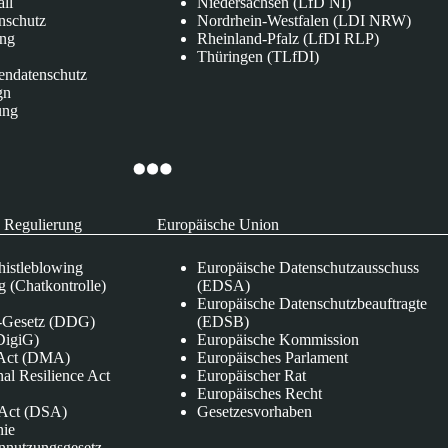
all
Niedersachsen (LfD NI)
nschutz
Nordrhein-Westfalen (LDI NRW)
ung
Rheinland-Pfalz (LfDI RLP)
Thüringen (TLfDI)
endatenschutz
gn
ung
 Regulierung
Europäische Union
istleblowing
Europäische Datenschutzausschuss
 (Chatkontrolle)
(EDSA)
Europäische Datenschutzbeauftragte
e-Gesetz (DDG)
(EDSB)
DigiG)
Europäische Kommission
s Act (DMA)
Europäisches Parlament
nal Resilience Act
Europäischer Rat
Europäisches Recht
s Act (DSA)
Gesetzesvorhaben
nie
nnutzungsgesetz