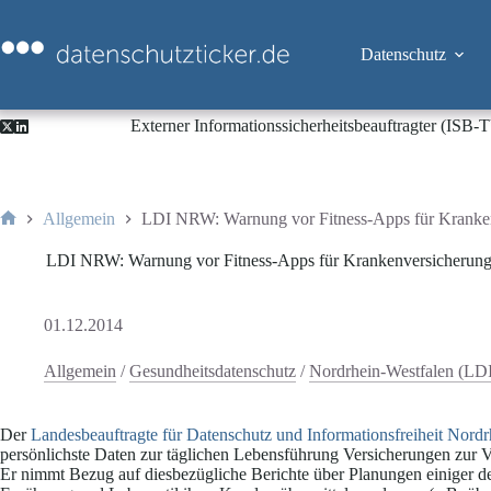
Zum
Inhalt
springen
Datenschutz
Externer Informationssicherheitsbeauftragter (ISB
Allgemein
LDI NRW: Warnung vor Fitness-Apps für Kranke
Start
LDI NRW: Warnung vor Fitness-Apps für Krankenversicherun
01.12.2014
Allgemein
/
Gesundheitsdatenschutz
/
Nordrhein-Westfalen (L
Der
Landesbeauftragte für Datenschutz und Informationsfreiheit Nor
persönlichste Daten zur täglichen Lebensführung Versicherungen zur Ve
Er nimmt Bezug auf diesbezügliche Berichte
über Planungen einiger d