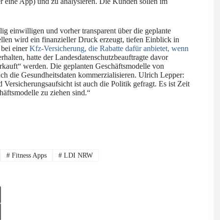
er eine App) und zu analysieren. Die Kunden sollen im
ig einwilligen und vorher transparent über die geplante
en wird ein finanzieller Druck erzeugt, tiefen Einblick in
bei einer
Kfz-Versicherung, die Rabatte dafür anbietet, wenn
halten, hatte der Landesdatenschutzbeauftragte davor
rkauft“ werden. Die geplanten Geschäftsmodelle von
ch die Gesundheitsdaten kommerzialisieren. Ulrich Lepper:
ersicherungsaufsicht ist auch die Politik gefragt. Es ist Zeit
häftsmodelle zu ziehen sind.“
#
Fitness Apps
#
LDI NRW