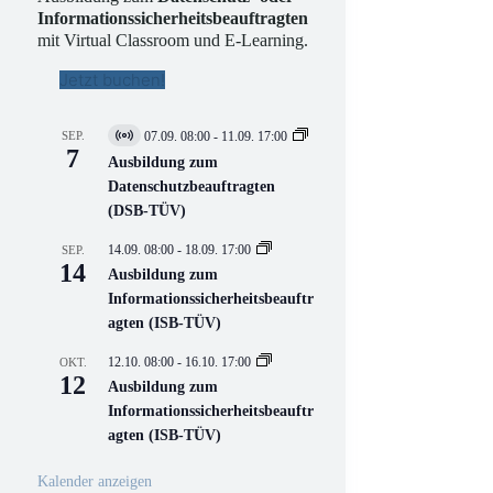
Informationssicherheitsbeauftragten
mit Virtual Classroom und E-Learning.
Jetzt buchen!
SEP.
07.09. 08:00
-
11.09. 17:00
V
7
i
Ausbildung zum
r
Datenschutzbeauftragten
t
(DSB-TÜV)
u
e
l
14.09. 08:00
-
18.09. 17:00
SEP.
l
14
Ausbildung zum
V
Informationssicherheitsbeauftr
e
r
agten (ISB-TÜV)
a
n
12.10. 08:00
-
16.10. 17:00
OKT.
s
12
Ausbildung zum
t
a
Informationssicherheitsbeauftr
l
agten (ISB-TÜV)
t
u
n
Kalender anzeigen