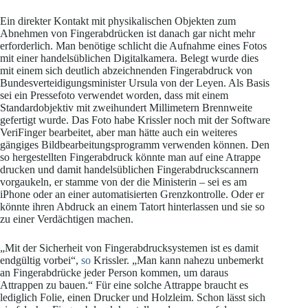
Ein direkter Kontakt mit physikalischen Objekten zum
Abnehmen von Fingerabdrücken ist danach gar nicht mehr
erforderlich. Man benötige schlicht die Aufnahme eines Fotos
mit einer handelsüblichen Digitalkamera. Belegt wurde dies
mit einem sich deutlich abzeichnenden Fingerabdruck von
Bundesverteidigungsminister Ursula von der Leyen. Als Basis
sei ein Pressefoto verwendet worden, dass mit einem
Standardobjektiv mit zweihundert Millimetern Brennweite
gefertigt wurde. Das Foto habe Krissler noch mit der Software
VeriFinger bearbeitet, aber man hätte auch ein weiteres
gängiges Bildbearbeitungsprogramm verwenden können. Den
so hergestellten Fingerabdruck könnte man auf eine Atrappe
drucken und damit handelsüblichen Fingerabdruckscannern
vorgaukeln, er stamme von der die Ministerin – sei es am
iPhone oder an einer automatisierten Grenzkontrolle. Oder er
könnte ihren Abdruck an einem Tatort hinterlassen und sie so
zu einer Verdächtigen machen.
„Mit der Sicherheit von Fingerabdrucksystemen ist es damit
endgültig vorbei“,
so
Krissler. „Man kann nahezu unbemerkt
an Fingerabdrücke jeder Person kommen, um daraus
Attrappen zu bauen.“ Für eine solche Attrappe braucht es
lediglich Folie, einen Drucker und Holzleim. Schon lässt sich