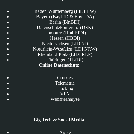
Baden-Württemberg (LfDI BW)
Bayern (BayLfD & BayLDA)
Berlin (BlnBDI)
Datenschutzkonferenz (DSK)
Hamburg (HmbBfDI)
Hessen (HBDI)
Niedersachsen (LfD NI)
Nordrhein-Westfalen (LDI NRW)
Rheinland-Pfalz (LfDI RLP)
Thüringen (TLfDI)
Online-Datenschutz
Cookies
Telemetrie
Tracking
VPN
Websiteanalyse
Big Tech & Social Media
Apple