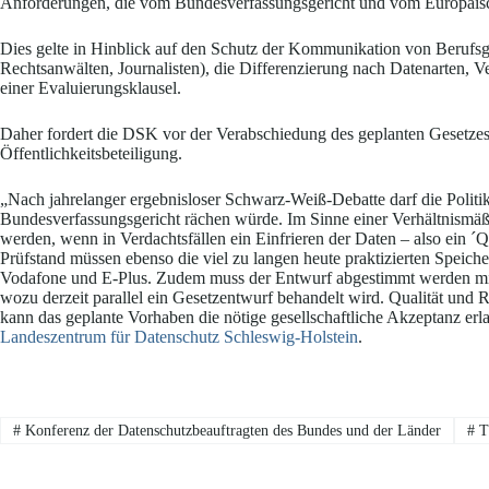
Anforderungen, die vom Bundesverfassungsgericht und vom Europäisch
Dies gelte in Hinblick auf den Schutz der Kommunikation von Berufsg
Rechtsanwälten, Journalisten), die Differenzierung nach Datenarten,
einer Evaluierungsklausel.
Daher fordert die DSK vor der Verabschiedung des geplanten Gesetzes
Öffentlichkeitsbeteiligung.
„Nach jahrelanger ergebnisloser Schwarz-Weiß-Debatte darf die Politi
Bundesverfassungsgericht rächen würde. Im Sinne einer Verhältnismäßi
werden, wenn in Verdachtsfällen ein Einfrieren der Daten – also ein ´
Prüfstand müssen ebenso die viel zu langen heute praktizierten Speic
Vodafone und E-Plus. Zudem muss der Entwurf abgestimmt werden mit
wozu derzeit parallel ein Gesetzentwurf behandelt wird. Qualität und 
kann das geplante Vorhaben die nötige gesellschaftliche Akzeptanz erl
Landeszentrum für Datenschutz Schleswig-Holstein
.
#
Konferenz der Datenschutzbeauftragten des Bundes und der Länder
#
Th