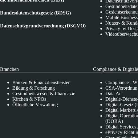
Datenschutzvorf
Gesundheitsdate
Gesichtserkenn
Bundesdatenschutzgesetz (BDSG)
Mobile Business
Nutzer- & Kund
Datenschutzgrundverordnung (DSGVO)
Privacy by Desi
Videoüberwach
Branchen
Compliance & Digitale
Banken & Finanzdienstleister
Compliance - Wh
Bildung & Forschung
CSA-Verordnung
Gesundheitswesen & Pharmazie
Data Act
Kirchen & NPOs
Digitale-Dienst
Öffentliche Verwaltung
Digital-Gesetz (
Digital Market
Digital Operatio
(DORA)
Digital Service
ePrivacy-Richtli
Gesundheitsdate