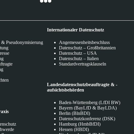
Internationaler Datenschutz
 & Pseudonymisierung
Angemessenheitsbeschluss
itung
Datenschutz – Großbritannien
eresse
Datenschutz – USA
ng
Datenschutz – Italien
ftragte
Standardvertragsklauseln
ng
chten
Landesdatenschutzbeauftragte & -
aufsichtsbehörden
Baden-Württemberg (LfDI BW)
Bayern (BayLfD & BayLDA)
raxis
Berlin (BlnBDI)
Datenschutzkonferenz (DSK)
tenschutz
Hamburg (HmbBfDI)
chwerde
Hessen (HBDI)