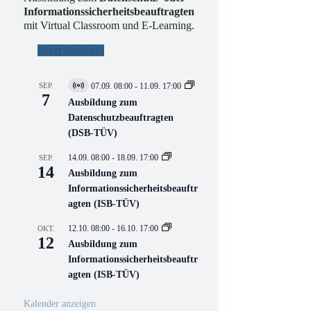
Informationssicherheitsbeauftragten
mit Virtual Classroom und E-Learning.
Jetzt buchen!
SEP.
07.09. 08:00
-
11.09. 17:00
V
7
i
Ausbildung zum
r
Datenschutzbeauftragten
t
(DSB-TÜV)
u
e
l
14.09. 08:00
-
18.09. 17:00
SEP.
l
14
Ausbildung zum
V
Informationssicherheitsbeauftr
e
r
agten (ISB-TÜV)
a
n
12.10. 08:00
-
16.10. 17:00
OKT.
s
12
Ausbildung zum
t
a
Informationssicherheitsbeauftr
l
agten (ISB-TÜV)
t
u
n
Kalender anzeigen