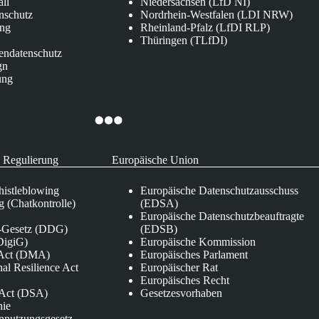
all
Niedersachsen (LfD NI)
nschutz
Nordrhein-Westfalen (LDI NRW)
ung
Rheinland-Pfalz (LfDI RLP)
Thüringen (TLfDI)
endatenschutz
gn
ung
 Regulierung
Europäische Union
istleblowing
Europäische Datenschutzausschuss
 (Chatkontrolle)
(EDSA)
Europäische Datenschutzbeauftragte
e-Gesetz (DDG)
(EDSB)
DigiG)
Europäische Kommission
s Act (DMA)
Europäisches Parlament
nal Resilience Act
Europäischer Rat
Europäisches Recht
s Act (DSA)
Gesetzesvorhaben
nie
nnutzungsgesetz