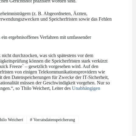
en Gerichtshof präzisiert worden sind.
eheimnisträgern (z. B. Abgeordneten, Ärzten,
 Verwendungszwecken und Speicherfristen sowie das Fehlen
 ein ergebnisoffenes Verfahren mit umfassender
k nicht durchzocken, was sich spätestens vor dem
gkeitsprüfung können die Speicherfristen stark verkürzt
Quick Freeze` – gesetzlich vorgesehen wird. Auf den
herfristen von einigen Telekommunikationsprovidern wie
 den Datenspeicherungen für Zwecke der IT-Sicherheit,
Rationalität müssen der Geschwindigkeit vorgehen. Nur so
angen.“, so Thilo Weichert, Leiter des
Unabhängigen
ilo Weichert
#
Vorratsdatenspeicherung