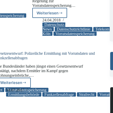
Regelung zur
Vorratsdatenspeicherung…
Weiterlesen
Urteil
atenspeicherung
VG
24.04.2018
Köln:
Datenschutz-
nspeicherung
Vorratsdatenspeicherung
News
Datenschutzrichtlinie
Telekom
Köln
Vorratsdatenspeicherung
ist
unzulässig
setzesentwurf: Polizeiliche Ermittlung mit Vorratsdaten und
nkzellenabfragen
e Bundesländer haben jüngst einen Gesetzesentwurf
stätigt, nachdem Ermittler im Kampf gegen
ohnungseinbrüche,…
Weiterlesen
Gesetzesentwurf:
Polizeiliche
et
14.07.2017
Vorratsdatenspeicherung
Ermittlung
Ermittlungsbehörde
Funkzellenabfrage
Strafrecht
Vorrats
mit
Vorratsdaten
und