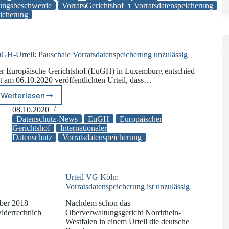
sungsbeschwerde
Vorratsdatenspeicherung
Gerichtshof
Vorratsdatenspeicherung
Vorratsdatenspeicherung
eicherung
GH-Urteil: Pauschale Vorratsdatenspeicherung unzulässig
r Europäische Gerichtshof (EuGH) in Luxemburg entschied
t am 06.10.2020 veröffentlichten Urteil, dass…
Weiterlesen
EuGH-
Urteil:
08.10.2020
Pauschale
Datenschutz-News
EuGH
Europäischer
Vorratsdatenspeicherung
Gerichtshof
Internationaler
Datenschutz
Vorratsdatenspeicherung
unzulässig
Urteil VG Köln:
Vorratsdatenspeicherung ist unzulässig
ber 2018
Nachdem schon das
derrechtlich
Oberverwaltungsgericht Nordrhein-
Westfalen in einem Urteil die deutsche