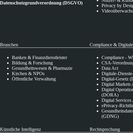
Nutzer- & Kund
Datenschutzgrundverordnung (DSGVO)
Privacy by Desi
Videoüberwach
Branchen
Compliance & Digitale
Banken & Finanzdienstleister
Compliance - Wh
Bildung & Forschung
CSA-Verordnung
Gesundheitswesen & Pharmazie
Data Act
Kirchen & NPOs
Digitale-Dienst
Öffentliche Verwaltung
Digital-Gesetz (
Digital Market
Digital Operatio
(DORA)
Digital Service
ePrivacy-Richtli
Gesundheitsdate
(GDNG)
Künstliche Intelligenz
Rechtsprechung