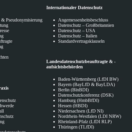
Internationaler Datenschutz
 & Pseudonymisierung
Angemessenheitsbeschluss
itung
Datenschutz – Großbritannien
eresse
Datenschutz – USA
ng
Datenschutz – Italien
ftragte
Standardvertragsklauseln
ng
chten
Landesdatenschutzbeauftragte & -
aufsichtsbehörden
Baden-Württemberg (LfDI BW)
Bayern (BayLfD & BayLDA)
raxis
Berlin (BlnBDI)
Datenschutzkonferenz (DSK)
tenschutz
Hamburg (HmbBfDI)
chwerde
Hessen (HBDI)
all
Niedersachsen (LfD NI)
nschutz
Nordrhein-Westfalen (LDI NRW)
ung
Rheinland-Pfalz (LfDI RLP)
Thüringen (TLfDI)