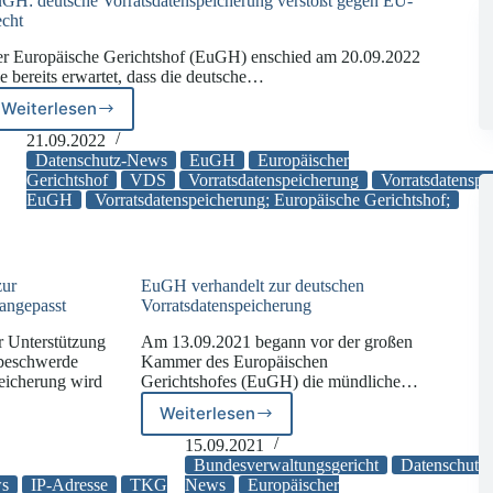
GH: deutsche Vorratsdatenspeicherung verstößt gegen EU-
cht
r Europäische Gerichtshof (EuGH) enschied am 20.09.2022
e bereits erwartet, dass die deutsche…
Weiterlesen
EuGH:
deutsche
21.09.2022
Vorratsdatenspeicherung
Datenschutz-News
EuGH
Europäischer
verstößt
Gerichtshof
VDS
Vorratsdatenspeicherung
Vorratsdatenspe
EuGH
Vorratsdatenspeicherung; Europäische Gerichtshof;
gegen
EU-
Recht
zur
EuGH verhandelt zur deutschen
 angepasst
Vorratsdatenspeicherung
r Unterstützung
Am 13.09.2021 begann vor der großen
sbeschwerde
Kammer des Europäischen
eicherung wird
Gerichtshofes (EuGH) die mündliche…
Weiterlesen
EuGH
sbeschwerde
verhandelt
15.09.2021
zur
Bundesverwaltungsgericht
Datenschutz-
nspeicherung
deutschen
ws
IP-Adresse
TKG
News
Europäischer