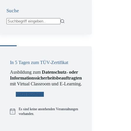
Suche
Keine
Ergebnisse
icherung;
In 5 Tagen zum TÜV-Zertifikat
Ausbildung zum
Datenschutz- oder
Informationssicherheitsbeauftragten
mit Virtual Classroom und E-Learning.
Jetzt buchen!
Es sind keine anstehenden Veranstaltungen
H
vorhanden.
i
n
w