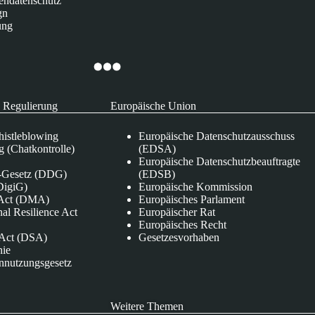
endatenschutz
gn
ung
 Regulierung
Europäische Union
istleblowing
Europäische Datenschutzausschuss
 (Chatkontrolle)
(EDSA)
Europäische Datenschutzbeauftragte
e-Gesetz (DDG)
(EDSB)
DigiG)
Europäische Kommission
s Act (DMA)
Europäisches Parlament
nal Resilience Act
Europäischer Rat
Europäisches Recht
s Act (DSA)
Gesetzesvorhaben
nie
nnutzungsgesetz
Weitere Themen