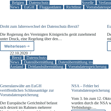
von
angepasst
Belgien
Datenschutz-
Novelle
Verfas
Fluggastdaten
News
EuGH
Fluggastdaten
Richtlinie
Vorratsdatensp
nur
im
Rahmen
des
Droht zum Jahreswechsel der Datenschutz-Brexit?
Eu
absolut
Die Regierung des Vereinigten Königreichs gerät zunehmend
De
Notwendigen
unter Druck, eine Regelung über den…
mi
Weiterlesen
Droht
zum
22.10.2020
Jahreswechsel
Brexit
Datenschutz-
der
News
Datenübermittlung
Datenübermittlung ins
Ausland
Drittlandsübermittlung
Vorratsdatenspeicherung
Datenschutz-
Brexit?
Generalanwälte am EuGH
NSA – Fehler bei
veröffentlichen Schlussanträge zur
Vorratsdatenspeicherung
Vorratsdatenspeicherung
Vom 3. bis zum 12. Okto
Der Europäische Gerichtshof befasst
wurden durch die NSA wi
sich derzeit im Rahmen mehrerer
Verbindungs-…