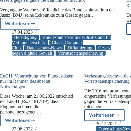
Gesetz gegen digitale Gewalt und seine Kritik
Eu
Re
Vergangene Woche veröffentlichte das Bundesministerium der
Justiz (BMJ) seine Eckpunkte zum Gesetz gegen…
De
wi
Weiterlesen
Gesetz
gegen
17.04.2023
digitale
Beleidigung
Bundesministerium der Justiz und für
Gewalt
Verbraucherschutz
Chaos Computer
Club
Datenschutz-News
Diffamierung
Gesetz
und
gegen digitale Gewalt
Vorratsdatenspeicherung
seine
Kritik
EuGH: Verarbeitung von Fluggastdaten
Verfassungsbeschwerde 
nur im Rahmen des absolut
Vorratsdatenspeicherung
Notwendigen
Die 2016 mit prominente
Diese Woche, am 21.06.2022 entschied
eingereichte Verfassung
der EuGH (Rs. C-817/19), dass
gegen die Vorratsdatensp
Flugunternehmen die
mit einem…
personenbezogenen…
Weiterlesen
Verfassung
Weiterlesen
EuGH:
zur
30.12.2021
Verarbeitung
Vorratsdate
22.06.2022
Datenschutz-Ne