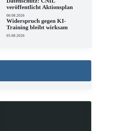
Datenschutz: CNIL
veröffentlicht Aktionsplan
06.08.2026
Widerspruch gegen KI-
Training bleibt wirksam
Telekommunikation
TKG
Urteil
VG
05.08.2026
datenspeicherung