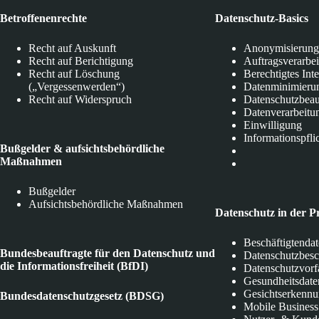
Betroffenenrechte
Datenschutz-Basics
Recht auf Auskunft
Anonymisierung
Recht auf Berichtigung
Auftragsverarbe
Recht auf Löschung
Berechtigtes Int
(„Vergessenwerden“)
Datenminimieru
Recht auf Widerspruch
Datenschutzbeau
Datenverarbeitu
Einwilligung
Informationspfli
Bußgelder & aufsichtsbehördliche
Maßnahmen
Bußgelder
Aufsichtsbehördliche Maßnahmen
Datenschutz in der P
Beschäftigtenda
Bundesbeauftragte für den Datenschutz und
Datenschutzbes
die Informationsfreiheit (BfDI)
Datenschutzvorf
Gesundheitsdate
Gesichtserkenn
Bundesdatenschutzgesetz (BDSG)
Mobile Business