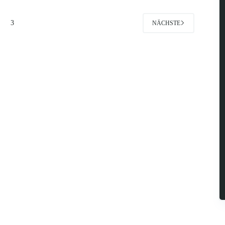
Funkzellenabfragen
3
NÄCHSTE