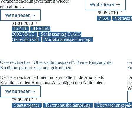
Vorabentscheidungsverfahren wieder
Weiterlesen
einmal mit…
NSA
–
28.06.2019
Weiterlesen
Generalanwälte
Fehler
NSA
Vorratsd
am
bei
21.01.2020
EuGH
EuGH
Richtlinie
Vorratsdate
veröffentlichen
2002/58/EG
Schlussantrag EuGH-
Generalanwalt
Vorratsdatenspeicherung
Schlussanträge
zur
Vorratsdatenspeicherung
Österreichisches „Überwachungspaket“: Keine Einigung der
Ge
Koalitionspartner zustande gekommen
Fu
Der österreichische Innenminister hatte Ende August als
Di
Reaktion zu den Barcelona-Anschlägen den Nationalen…
be
W
Weiterlesen
Österreichisches
„Überwachungspaket“:
05.09.2017
Keine
Staatstrojaner
Terrorismusbekämpfung
Überwachungspak
Einigung
der
Koalitionspartner
zustande