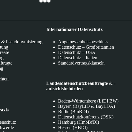
Internationaler Datenschutz
 & Pseudonymisierung
Angemessenheitsbeschluss
itung
Datenschutz – Großbritannien
eresse
Datenschutz – USA
ng
Datenschutz – Italien
ftragte
Standardvertragsklauseln
ng
chten
Landesdatenschutzbeauftragte & -
aufsichtsbehörden
Baden-Württemberg (LfDI BW)
Bayern (BayLfD & BayLDA)
raxis
Berlin (BlnBDI)
Datenschutzkonferenz (DSK)
tenschutz
Hamburg (HmbBfDI)
chwerde
Hessen (HBDI)