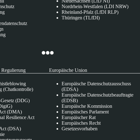
all
Niedersachsen (LfD NI)
nschutz
Nordrhein-Westfalen (LDI NRW)
ung
Rheinland-Pfalz (LfDI RLP)
Thüringen (TLfDI)
endatenschutz
gn
ung
 Regulierung
Europäische Union
istleblowing
Europäische Datenschutzausschuss
 (Chatkontrolle)
(EDSA)
Europäische Datenschutzbeauftragte
e-Gesetz (DDG)
(EDSB)
DigiG)
Europäische Kommission
s Act (DMA)
Europäisches Parlament
nal Resilience Act
Europäischer Rat
Europäisches Recht
s Act (DSA)
Gesetzesvorhaben
nie
nnutzungsgesetz