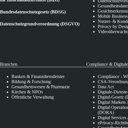
Datenschutzvorf
Gesundheitsdate
Gesichtserkenn
Bundesdatenschutzgesetz (BDSG)
Mobile Business
Nutzer- & Kund
Datenschutzgrundverordnung (DSGVO)
Privacy by Desi
Videoüberwach
Branchen
Compliance & Digitale
Banken & Finanzdienstleister
Compliance - Wh
Bildung & Forschung
CSA-Verordnung
Gesundheitswesen & Pharmazie
Data Act
Kirchen & NPOs
Digitale-Dienst
Öffentliche Verwaltung
Digital-Gesetz (
Digital Market
Digital Operatio
(DORA)
Digital Service
ePrivacy-Richtli
Gesundheitsdate