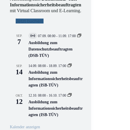
Informationssicherheitsbeauftragten
mit Virtual Classroom und E-Learning.
Jetzt buchen!
SEP.
07.09. 08:00
-
11.09. 17:00
V
7
i
Ausbildung zum
r
Datenschutzbeauftragten
t
(DSB-TÜV)
u
e
l
14.09. 08:00
-
18.09. 17:00
SEP.
l
14
Ausbildung zum
V
Informationssicherheitsbeauftr
e
r
agten (ISB-TÜV)
a
n
12.10. 08:00
-
16.10. 17:00
OKT.
s
12
Ausbildung zum
t
a
Informationssicherheitsbeauftr
l
agten (ISB-TÜV)
t
u
n
Kalender anzeigen