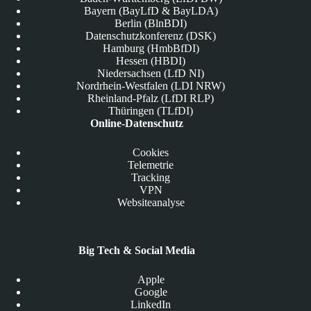
Bayern (BayLfD & BayLDA)
Berlin (BlnBDI)
Datenschutzkonferenz (DSK)
Hamburg (HmbBfDI)
Hessen (HBDI)
Niedersachsen (LfD NI)
Nordrhein-Westfalen (LDI NRW)
Rheinland-Pfalz (LfDI RLP)
Thüringen (TLfDI)
Online-Datenschutz
Cookies
Telemetrie
Tracking
VPN
Websiteanalyse
Big Tech & Social Media
Apple
Google
LinkedIn