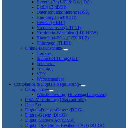
Bayern (BayLfD & BayLDA)
Berlin (BlnBDI)
Datenschutzkonferenz (DSK)
Hamburg (HmbBfDI)
Hessen (HBDI)
Niedersachsen (LfD NI)
Nordrhein-Westfalen (LDI NRW)
Rheinland-Pfalz (LfDI RLP)
Thüringen (TLfDI)
Online-Datenschutz
Cookies
Internet of Things (IoT)
Telemetrie
Tracking
VPN
Websiteanalyse
Compliance & Digitale Regulierung
Compliance
Whistleblowing (Hinweisgebersystem)
CSA-Verordnung (Chatkontrolle)
Data Act
Digitale-Dienste-Gesetz (DDG)
Digital-Gesetz (DigiG)
Digital Markets Act (DMA)
Digital Operational Resilience Act (DORA)