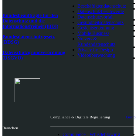
Beschäftigtendatenschutz
Datenschutzbeschwerde
Bundesbeauftragte für den
Datenschutzvorfall
Datenschutz und die
Gesundheitsdatenschutz
Informationsfreiheit (BfDI)
Gesichtserkennung
Mobile Business
Bundesdatenschutzgesetz
Nutzer- &
(BDSG)
Kundendatenschutz
Privacy by Design
Datenschutzgrundverordnung
Videoüberwachung
(DSGVO)
Compliance & Digitale Regulierung
Europ
Branchen
Compliance - Whistleblowing