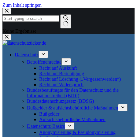
Zum Inhalt springen
Keine Ergebnisse
Datenschutz
Betroffenenrechte
Recht auf Auskunft
Recht auf Berichtigung
Recht auf Löschung („Vergessenwerden“)
Recht auf Widerspruch
Bundesbeauftragte für den Datenschutz und die
Informationsfreiheit (BfDI)
Bundesdatenschutzgesetz (BDSG)
Bußgelder & aufsichtsbehördliche Maßnahmen
Bußgelder
Aufsichtsbehördliche Maßnahmen
Datenschutz-Basics
Anonymisierung & Pseudonymisierung