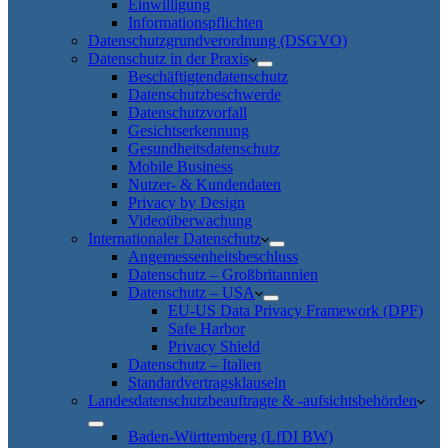
Einwilligung
Informationspflichten
Datenschutzgrundverordnung (DSGVO)
Datenschutz in der Praxis
Beschäftigtendatenschutz
Datenschutzbeschwerde
Datenschutzvorfall
Gesichtserkennung
Gesundheitsdatenschutz
Mobile Business
Nutzer- & Kundendaten
Privacy by Design
Videoüberwachung
Internationaler Datenschutz
Angemessenheitsbeschluss
Datenschutz – Großbritannien
Datenschutz – USA
EU-US Data Privacy Framework (DPF)
Safe Harbor
Privacy Shield
Datenschutz – Italien
Standardvertragsklauseln
Landesdatenschutzbeauftragte & -aufsichtsbehörden
Baden-Württemberg (LfDI BW)