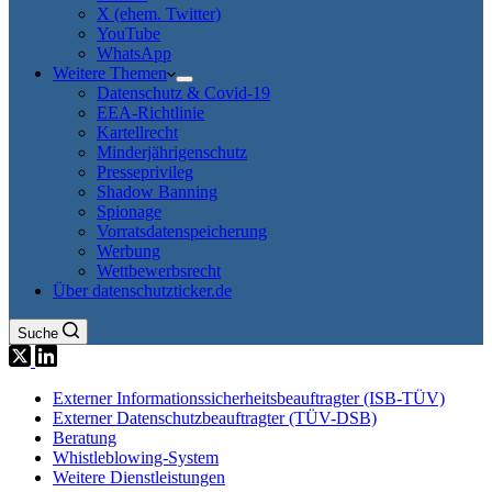
X (ehem. Twitter)
YouTube
WhatsApp
Weitere Themen
Datenschutz & Covid-19
EEA-Richtlinie
Kartellrecht
Minderjährigenschutz
Presseprivileg
Shadow Banning
Spionage
Vorratsdatenspeicherung
Werbung
Wettbewerbsrecht
Über datenschutzticker.de
Suche
Externer Informationssicherheitsbeauftragter (ISB-TÜV)
Externer Datenschutzbeauftragter (TÜV-DSB)
Beratung
Whistleblowing-System
Weitere Dienstleistungen