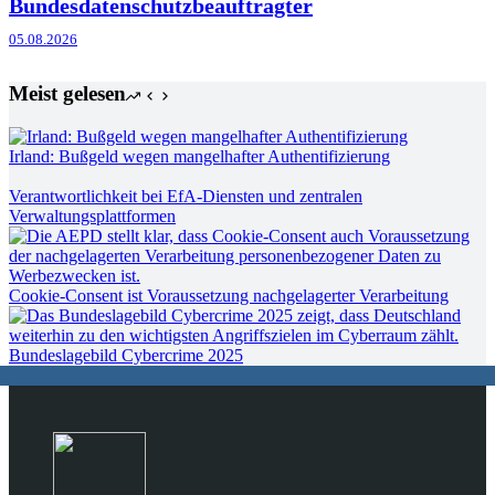
Bundesdatenschutzbeauftragter
05.08.2026
Meist gelesen
Irland: Bußgeld wegen mangelhafter Authentifizierung
Verantwortlichkeit bei EfA-Diensten und zentralen
Verwaltungsplattformen
Cookie-Consent ist Voraussetzung nachgelagerter Verarbeitung
Bundeslagebild Cybercrime 2025