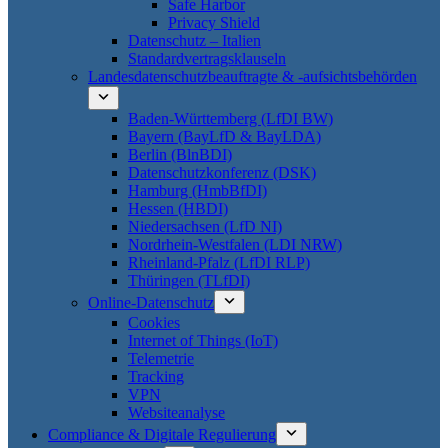
Safe Harbor
Privacy Shield
Datenschutz – Italien
Standardvertragsklauseln
Landesdatenschutzbeauftragte & -aufsichtsbehörden
Baden-Württemberg (LfDI BW)
Bayern (BayLfD & BayLDA)
Berlin (BlnBDI)
Datenschutzkonferenz (DSK)
Hamburg (HmbBfDI)
Hessen (HBDI)
Niedersachsen (LfD NI)
Nordrhein-Westfalen (LDI NRW)
Rheinland-Pfalz (LfDI RLP)
Thüringen (TLfDI)
Online-Datenschutz
Cookies
Internet of Things (IoT)
Telemetrie
Tracking
VPN
Websiteanalyse
Compliance & Digitale Regulierung