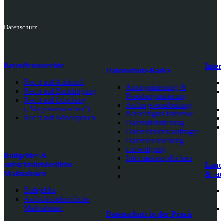
Datenschutz
Betroffenenrechte
Inte
Datenschutz-Basics
Recht auf Auskunft
Anonymisierung &
Recht auf Berichtigung
Pseudonymisierung
Recht auf Löschung
Auftragsverarbeitung
(„Vergessenwerden“)
Berechtigtes Interesse
Recht auf Widerspruch
Datenminimierung
Datenschutzbeauftragte
Datenverarbeitung
Einwilligung
Bußgelder &
Informationspflichten
aufsichtsbehördliche
Land
Maßnahmen
& -a
Bußgelder
Aufsichtsbehördliche
Maßnahmen
Datenschutz in der Praxis