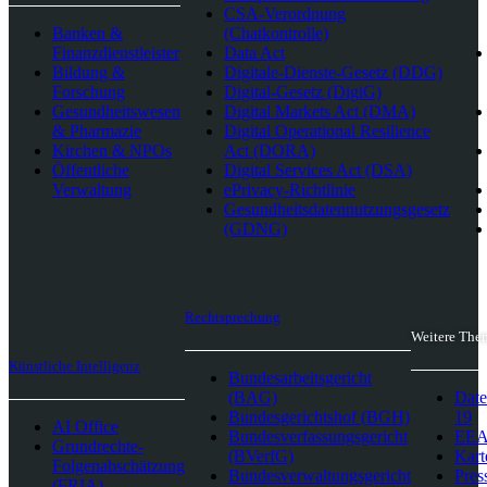
CSA-Verordnung
Banken &
(Chatkontrolle)
Finanzdienstleister
Data Act
Bildung &
Digitale-Dienste-Gesetz (DDG)
Forschung
Digital-Gesetz (DigiG)
Gesundheitswesen
Digital Markets Act (DMA)
& Pharmazie
Digital Operational Resilience
Kirchen & NPOs
Act (DORA)
Öffentliche
Digital Services Act (DSA)
Verwaltung
ePrivacy-Richtlinie
Gesundheitsdatennutzungsgesetz
(GDNG)
Rechtsprechung
Weitere The
Künstliche Intelligenz
Bundesarbeitsgericht
(BAG)
Date
Bundesgerichtshof (BGH)
19
AI Office
Bundesverfassungsgericht
EEA-
Grundrechte-
(BVerfG)
Kart
Folgenabschätzung
Bundesverwaltungsgericht
Pres
(FRIA)