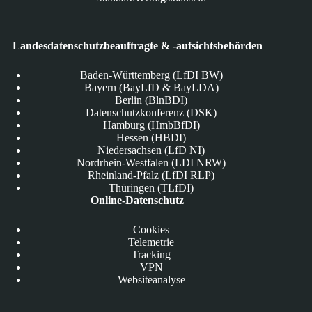
Landesdatenschutzbeauftragte & -aufsichtsbehörden
Baden-Württemberg (LfDI BW)
Bayern (BayLfD & BayLDA)
Berlin (BlnBDI)
Datenschutzkonferenz (DSK)
Hamburg (HmbBfDI)
Hessen (HBDI)
Niedersachsen (LfD NI)
Nordrhein-Westfalen (LDI NRW)
Rheinland-Pfalz (LfDI RLP)
Thüringen (TLfDI)
Online-Datenschutz
Cookies
Telemetrie
Tracking
VPN
Websiteanalyse