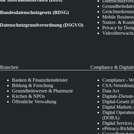
Datenschutzvorf
Gesundheitsdate
Gesichtserkenn
Bundesdatenschutzgesetz (BDSG)
Mobile Business
Nutzer- & Kund
Datenschutzgrundverordnung (DSGVO)
Privacy by Desi
Videoüberwach
Branchen
Compliance & Digitale
Banken & Finanzdienstleister
Compliance - Wh
Bildung & Forschung
CSA-Verordnung
Gesundheitswesen & Pharmazie
Data Act
Kirchen & NPOs
Digitale-Dienst
Öffentliche Verwaltung
Digital-Gesetz (
Digital Market
Digital Operatio
(DORA)
Digital Service
ePrivacy-Richtli
Gesundheitsdate