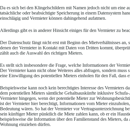
Da es sich bei den Klingelschildern mit Namen jedoch nicht um eine a
tatsächliche oder beabsichtigte Speicherung in einem Datensystem han
einschlägig und Vermieter können dahingehend aufatmen.
Allerdings gibt es in anderer Hinsicht einiges für den Vermieter zu bea
Der Datenschutz fängt nicht erst mit Beginn des Mietverhältnisses an, s
denen der Vermieter in Kontakt mit Daten von Dritten kommt, über
zählt auch die Auswahl des richtigen Mieters.
Es stellt sich insbesondere die Frage, welche Informationen der Vermiet
Der Vermieter kann nicht ohne Weiteres alles abfragen, sondern muss si
eine Einwilligung des potentiellen Mieters einholen für den Fall, dass ei
Beispielsweise kann noch kein berechtigtes Interesse des Vermieters d
dem potentiellen Mieters sämtliche Gehaltsauskünfte inklusive Schufa
Vermieter hingegen, wenn der potentielle Mieter zur Wohnungsbesicht
ist der Vermieter hier berechtigt, Informationen vom Mieter einzuholen,
Bedeutung wären. So hat der Vermieter vor Vertragsunterzeichnung beisp
sein künftiger Mieter pünktlich die Miete zahlen kann, ob er ein Hausti
beispielsweise die Information über den Familienstand des Mieters, da
Wohnung einziehen dürfen.