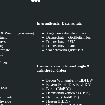
Internationaler Datenschutz
 & Pseudonymisierung
Angemessenheitsbeschluss
itung
Datenschutz – Großbritannien
eresse
Datenschutz – USA
ng
Datenschutz – Italien
ftragte
Standardvertragsklauseln
ng
chten
Landesdatenschutzbeauftragte & -
aufsichtsbehörden
Baden-Württemberg (LfDI BW)
Bayern (BayLfD & BayLDA)
raxis
Berlin (BlnBDI)
Datenschutzkonferenz (DSK)
tenschutz
Hamburg (HmbBfDI)
chwerde
Hessen (HBDI)