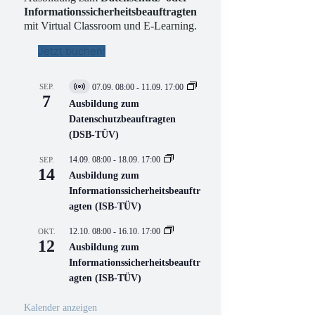
Informationssicherheitsbeauftragten
mit Virtual Classroom und E-Learning.
Jetzt buchen!
SEP.
07.09. 08:00
-
11.09. 17:00
V
7
i
Ausbildung zum
r
Datenschutzbeauftragten
t
(DSB-TÜV)
u
e
l
14.09. 08:00
-
18.09. 17:00
SEP.
l
14
Ausbildung zum
V
Informationssicherheitsbeauftr
e
r
agten (ISB-TÜV)
a
n
12.10. 08:00
-
16.10. 17:00
OKT.
s
12
Ausbildung zum
t
a
Informationssicherheitsbeauftr
l
agten (ISB-TÜV)
t
u
n
Kalender anzeigen