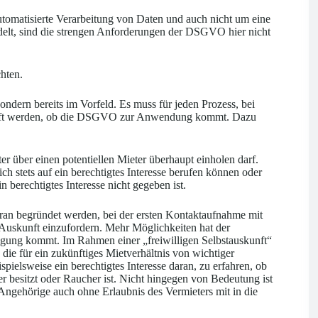
utomatisierte Verarbeitung von Daten und auch nicht um eine
delt, sind die strengen Anforderungen der DSGVO hier nicht
chten.
ondern bereits im Vorfeld. Es muss für jeden Prozess, bei
prüft werden, ob die DSGVO zur Anwendung kommt. Dazu
er über einen potentiellen Mieter überhaupt einholen darf.
ch stets auf ein berechtigtes Interesse berufen können oder
n berechtigtes Interesse nicht gegeben ist.
aran begründet werden, bei der ersten Kontaktaufnahme mit
-Auskunft einzufordern. Mehr Möglichkeiten hat der
igung kommt. Im Rahmen einer „freiwilligen Selbstauskunft“
 die für ein zukünftiges Mietverhältnis von wichtiger
ielsweise ein berechtigtes Interesse daran, zu erfahren, ob
er besitzt oder Raucher ist. Nicht hingegen von Bedeutung ist
 Angehörige auch ohne Erlaubnis des Vermieters mit in die