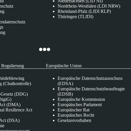
all
Niedersachsen (LfD NI)
nschutz
Nordrhein-Westfalen (LDI NRW)
ung
Rheinland-Pfalz (LfDI RLP)
Thüringen (TLfDI)
endatenschutz
gn
ung
 Regulierung
Europäische Union
istleblowing
Europäische Datenschutzausschuss
 (Chatkontrolle)
(EDSA)
Europäische Datenschutzbeauftragte
e-Gesetz (DDG)
(EDSB)
DigiG)
Europäische Kommission
s Act (DMA)
Europäisches Parlament
nal Resilience Act
Europäischer Rat
Europäisches Recht
s Act (DSA)
Gesetzesvorhaben
nie
nnutzungsgesetz