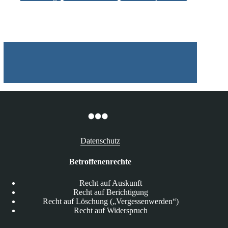
schon
vor
dem
Mietverhältnis
an
Datenschutz
Betroffenenrechte
Recht auf Auskunft
Recht auf Berichtigung
Recht auf Löschung („Vergessenwerden“)
Recht auf Widerspruch