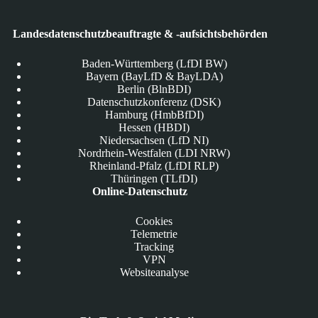
Landesdatenschutzbeauftragte & -aufsichtsbehörden
Baden-Württemberg (LfDI BW)
Bayern (BayLfD & BayLDA)
Berlin (BlnBDI)
Datenschutzkonferenz (DSK)
Hamburg (HmbBfDI)
Hessen (HBDI)
Niedersachsen (LfD NI)
Nordrhein-Westfalen (LDI NRW)
Rheinland-Pfalz (LfDI RLP)
Thüringen (TLfDI)
Online-Datenschutz
Cookies
Telemetrie
Tracking
VPN
Websiteanalyse