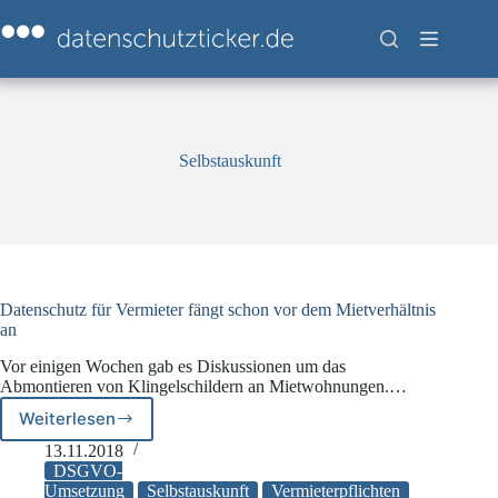
Zum
Inhalt
springen
Selbstauskunft
Datenschutz für Vermieter fängt schon vor dem Mietverhältnis
an
Vor einigen Wochen gab es Diskussionen um das
Abmontieren von Klingelschildern an Mietwohnungen.…
Weiterlesen
Datenschutz
für
13.11.2018
Vermieter
DSGVO-
fängt
Umsetzung
Selbstauskunft
Vermieterpflichten