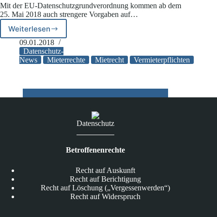
Mit der EU-Datenschutzgrundverordnung kommen ab dem
Namen
25. Mai 2018 auch strengere Vorgaben auf…
Weiterlesen
Strengere
Datenschutz-
09.01.2018
Regeln
Datenschutz-
für
News
Mieterrechte
Mietrecht
Vermieterpflichten
Vermieter
Datenschutz
Betroffenenrechte
Recht auf Auskunft
Recht auf Berichtigung
Recht auf Löschung („Vergessenwerden“)
Recht auf Widerspruch