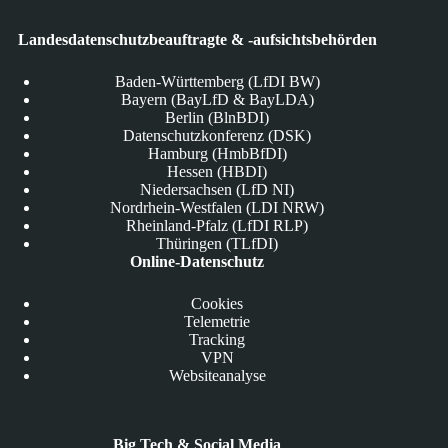
Landesdatenschutzbeauftragte & -aufsichtsbehörden
Baden-Württemberg (LfDI BW)
Bayern (BayLfD & BayLDA)
Berlin (BlnBDI)
Datenschutzkonferenz (DSK)
Hamburg (HmbBfDI)
Hessen (HBDI)
Niedersachsen (LfD NI)
Nordrhein-Westfalen (LDI NRW)
Rheinland-Pfalz (LfDI RLP)
Thüringen (TLfDI)
Online-Datenschutz
Cookies
Telemetrie
Tracking
VPN
Websiteanalyse
Big Tech & Social Media