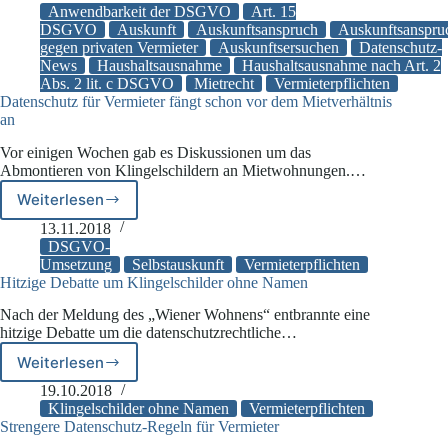
einem
Anwendbarkeit der DSGVO
Art. 15
privater
DSGVO
Auskunft
Auskunftsanspruch
Auskunftsanspru
gegen privaten Vermieter
Auskunftsersuchen
Datenschutz-
Vermieter
News
Haushaltsausnahme
Haushaltsausnahme nach Art. 2
kann
Abs. 2 lit. c DSGVO
Mietrecht
Vermieterpflichten
der
Datenschutz für Vermieter fängt schon vor dem Mietverhältnis
Anwendungsbereich
an
der
DSGVO
Vor einigen Wochen gab es Diskussionen um das
eröffnet
Abmontieren von Klingelschildern an Mietwohnungen.…
sein
Weiterlesen
Datenschutz
für
13.11.2018
Vermieter
DSGVO-
fängt
Umsetzung
Selbstauskunft
Vermieterpflichten
Hitzige Debatte um Klingelschilder ohne Namen
schon
vor
Nach der Meldung des „Wiener Wohnens“ entbrannte eine
dem
hitzige Debatte um die datenschutzrechtliche…
Mietverhältnis
an
Weiterlesen
Hitzige
Debatte
19.10.2018
um
Klingelschilder ohne Namen
Vermieterpflichten
Klingelschilder
Strengere Datenschutz-Regeln für Vermieter
ohne