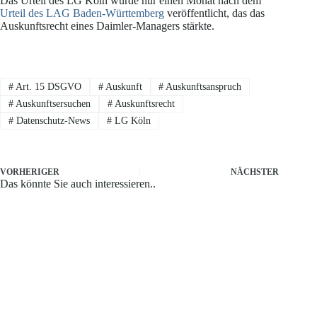
Das Urteil des LG Köln wurde nur einen Monat nach dem
Urteil des LAG Baden-Württemberg
veröffentlicht, das das
Auskunftsrecht eines Daimler-Managers stärkte.
#
Art. 15 DSGVO
#
Auskunft
#
Auskunftsanspruch
#
Auskunftsersuchen
#
Auskunftsrecht
#
Datenschutz-News
#
LG Köln
VORHERIGER
NÄCHSTER
Das könnte Sie auch interessieren..