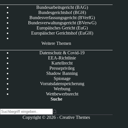
Bundesarbeitsgericht (BAG)
Bundesgerichtshof (BGH)
Bundesverfassungsgericht (BVerfG)
Bundesverwaltungsgericht (BVerwG)
Europäisches Gericht (EuG)
Europäischer Gerichtshof (EuGH)
Weitere Themen
Datenschutz & Covid-19
EEA-Richtlinie
Kartellrecht
Presseprivileg
Shadow Banning
Spionage
Vorratsdatenspeicherung
Werbung
Wettbewerbsrecht
Suche
K
Copyright © 2026 -
Creative Themes
e
i