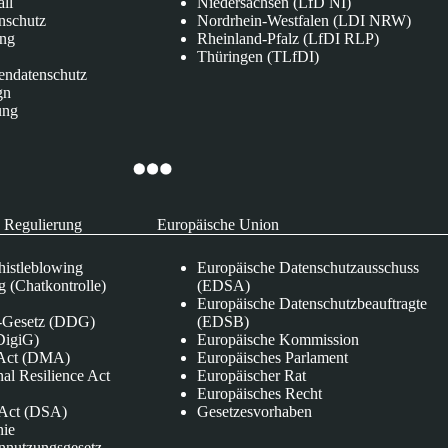
all
Niedersachsen (LfD NI)
nschutz
Nordrhein-Westfalen (LDI NRW)
ung
Rheinland-Pfalz (LfDI RLP)
Thüringen (TLfDI)
endatenschutz
gn
ung
 Regulierung
Europäische Union
istleblowing
Europäische Datenschutzausschuss
 (Chatkontrolle)
(EDSA)
Europäische Datenschutzbeauftragte
e-Gesetz (DDG)
(EDSB)
DigiG)
Europäische Kommission
s Act (DMA)
Europäisches Parlament
nal Resilience Act
Europäischer Rat
Europäisches Recht
s Act (DSA)
Gesetzesvorhaben
nie
nnutzungsgesetz