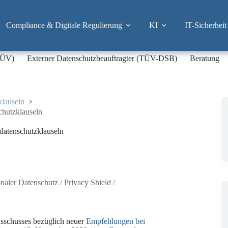
Compliance & Digitale Regulierung
KI
IT-Sicherheit
-TÜV)
Externer Datenschutzbeauftragter (TÜV-DSB)
Beratung
klauseln
chutzklauseln
datenschutzklauseln
onaler Datenschutz
/
Privacy Shield
/
usschusses bezüglich neuer
Empfehlungen bei