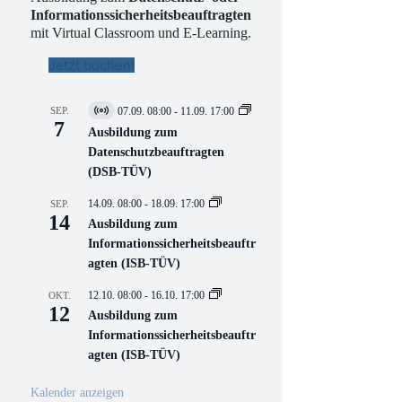
Informationssicherheitsbeauftragten
mit Virtual Classroom und E-Learning.
Jetzt buchen!
SEP.
07.09. 08:00
-
11.09. 17:00
V
7
i
Ausbildung zum
r
Datenschutzbeauftragten
t
(DSB-TÜV)
u
e
l
14.09. 08:00
-
18.09. 17:00
SEP.
l
14
Ausbildung zum
V
Informationssicherheitsbeauftr
e
r
agten (ISB-TÜV)
a
n
12.10. 08:00
-
16.10. 17:00
OKT.
s
12
Ausbildung zum
t
a
Informationssicherheitsbeauftr
l
agten (ISB-TÜV)
t
u
n
Kalender anzeigen