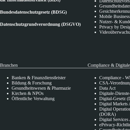
Datenschutzvorf
Gesundheitsdate
Gesichtserkenn
Bundesdatenschutzgesetz (BDSG)
Mobile Business
Nutzer- & Kund
Datenschutzgrundverordnung (DSGVO)
Privacy by Desi
Videoüberwach
Branchen
Compliance & Digitale
Banken & Finanzdienstleister
Compliance - Wh
Bildung & Forschung
CSA-Verordnung
Gesundheitswesen & Pharmazie
Data Act
Kirchen & NPOs
Digitale-Dienst
Öffentliche Verwaltung
Digital-Gesetz (
Digital Market
Digital Operatio
(DORA)
Digital Service
ePrivacy-Richtli
Gesundheitsdate