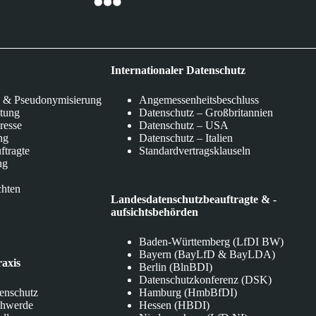
Internationaler Datenschutz
 & Pseudonymisierung
Angemessenheitsbeschluss
itung
Datenschutz – Großbritannien
eresse
Datenschutz – USA
ng
Datenschutz – Italien
ftragte
Standardvertragsklauseln
ng
chten
Landesdatenschutzbeauftragte & -
aufsichtsbehörden
Baden-Württemberg (LfDI BW)
Bayern (BayLfD & BayLDA)
raxis
Berlin (BlnBDI)
Datenschutzkonferenz (DSK)
tenschutz
Hamburg (HmbBfDI)
chwerde
Hessen (HBDI)