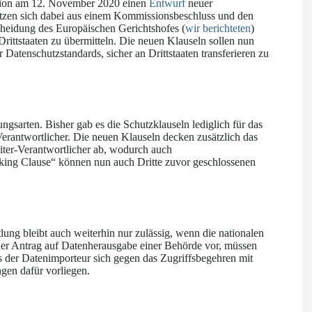
ssion am 12. November 2020 einen
Entwurf
neuer
etzen sich dabei aus einem Kommissionsbeschluss und den
heidung des Europäischen Gerichtshofes (
wir berichteten
)
ittstaaten zu übermitteln. Die neuen Klauseln sollen nun
Datenschutzstandards, sicher an Drittstaaten transferieren zu
gsarten. Bisher gab es die Schutzklauseln lediglich für das
Verantwortlicher. Die neuen Klauseln decken zusätzlich das
eiter-Verantwortlicher ab, wodurch auch
king Clause“ können nun auch Dritte zuvor geschlossenen
ung bleibt auch weiterhin nur zulässig, wenn die nationalen
cher Antrag auf Datenherausgabe einer Behörde vor, müssen
s der Datenimporteur sich gegen das Zugriffsbegehren mit
ngen dafür vorliegen.