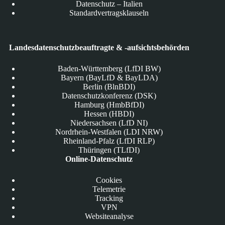
Datenschutz – Italien
Standardvertragsklauseln
Landesdatenschutzbeauftragte & -aufsichtsbehörden
Baden-Württemberg (LfDI BW)
Bayern (BayLfD & BayLDA)
Berlin (BlnBDI)
Datenschutzkonferenz (DSK)
Hamburg (HmbBfDI)
Hessen (HBDI)
Niedersachsen (LfD NI)
Nordrhein-Westfalen (LDI NRW)
Rheinland-Pfalz (LfDI RLP)
Thüringen (TLfDI)
Online-Datenschutz
Cookies
Telemetrie
Tracking
VPN
Websiteanalyse