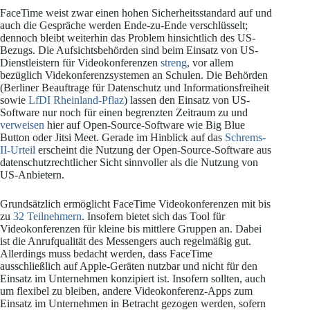
FaceTime weist zwar einen hohen Sicherheitsstandard auf und
auch die Gespräche werden Ende-zu-Ende verschlüsselt;
dennoch bleibt weiterhin das Problem hinsichtlich des US-
Bezugs. Die Aufsichtsbehörden sind beim Einsatz von US-
Dienstleistern für Videokonferenzen
streng
, vor allem
bezüglich Videkonferenzsystemen an Schulen. Die Behörden
(Berliner Beauftrage für Datenschutz und Informationsfreiheit
sowie
LfDI Rheinland-Pflaz
) lassen den Einsatz von US-
Software nur noch für einen begrenzten Zeitraum zu und
verweisen
hier auf Open-Source-Software wie Big Blue
Button oder Jitsi Meet. Gerade im Hinblick auf das
Schrems-
II-Urteil
erscheint die Nutzung der Open-Source-Software aus
datenschutzrechtlicher Sicht sinnvoller als die Nutzung von
US-Anbietern.
Grundsätzlich ermöglicht FaceTime Videokonferenzen mit bis
zu
32 Teilnehmern
. Insofern bietet sich das Tool für
Videokonferenzen für kleine bis mittlere Gruppen an. Dabei
ist die Anrufqualität des Messengers auch regelmäßig gut.
Allerdings muss bedacht werden, dass FaceTime
ausschließlich auf Apple-Geräten nutzbar und nicht für den
Einsatz im Unternehmen konzipiert ist. Insofern sollten, auch
um flexibel zu bleiben, andere Videokonferenz-Apps zum
Einsatz im Unternehmen in Betracht gezogen werden, sofern