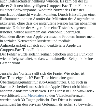
auch Datenschützer hellhörig wurden. Es kam bei der zu
dieser Zeit neu hinzugefügten Gruppen-FaceTime-Funktion
zu einer Softwarepanne, wodurch Nutzer des Dienstes
unerlaubt belauscht werden konnten. Durch Hinzufügen einer
Rufnummer konnten Anrufer das Mikrofon des Angerufenen
aktivieren, ohne dass die angerufene Person hierfür abnehmen
musste. Drückte der Angerufene eine Taste des eigenen
iPhones, wurde außerdem das Videobild übertragen.
Nachdem dieses von Apple verursachte Problem immer mehr
in sozialen Netzwerken kursierte und mediale
Aufmerksamkeit auf sich zog, deaktivierte Apple die
Gruppen-FaceTime-Funktion.
Der Fehler wurde sodann zeitnah behoben und die Funktion
wieder freigeschaltet, so dass zum aktuellen Zeitpunkt keine
Gefahr droht.
Jenseits des Vorfalls stellt sich die Frage: Wie sicher ist
FaceTime eigentlich? FaceTime bietet eine gute
Übertragungsqualität für iOS-Gerätenutzer. Und auch in
Sachen Sicherheit muss sich der Apple-Dienst nicht hinter
anderen Anbietern verstecken. Der Dienst ist Ende-zu-Ende-
verschlüsselt und
Metadaten
zu den Videokonferenzen
werden nach 30 Tagen gelöscht. Der Dienst ist somit
zumindest für den privaten Gebrauch als sicher zu bewerten.