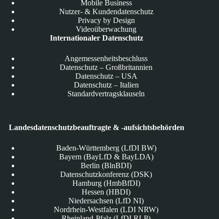
Mobile Business
Nutzer- & Kundendatenschutz
Privacy by Design
Videoüberwachung
Internationaler Datenschutz
Angemessenheitsbeschluss
Datenschutz – Großbritannien
Datenschutz – USA
Datenschutz – Italien
Standardvertragsklauseln
Landesdatenschutzbeauftragte & -aufsichtsbehörden
Baden-Württemberg (LfDI BW)
Bayern (BayLfD & BayLDA)
Berlin (BlnBDI)
Datenschutzkonferenz (DSK)
Hamburg (HmbBfDI)
Hessen (HBDI)
Niedersachsen (LfD NI)
Nordrhein-Westfalen (LDI NRW)
Rheinland-Pfalz (LfDI RLP)