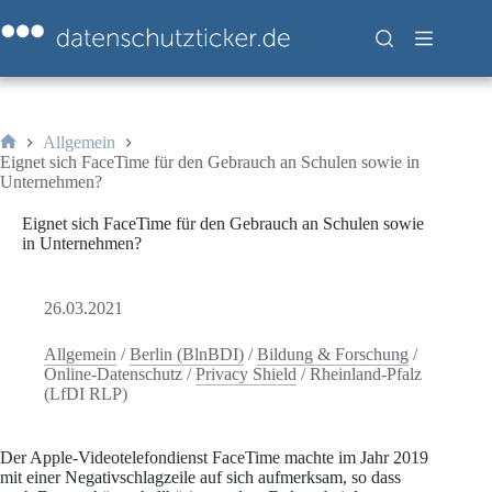
Zum
Inhalt
springen
Allgemein
Start
Eignet sich FaceTime für den Gebrauch an Schulen sowie in
Unternehmen?
Eignet sich FaceTime für den Gebrauch an Schulen sowie
in Unternehmen?
26.03.2021
Allgemein
/
Berlin (BlnBDI)
/
Bildung & Forschung
/
Online-Datenschutz
/
Privacy Shield
/
Rheinland-Pfalz
(LfDI RLP)
Der Apple-Videotelefondienst FaceTime machte im Jahr 2019
mit einer Negativschlagzeile auf sich aufmerksam, so dass