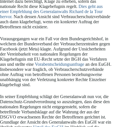
Internet dazu berechtigt, Klage zu erheben, sofern das
nationale Recht diese Klagebefugnis regelt.
Dies geht aus
einer Empfehlung des Generalanwalts Richard de la Tour
hervor.
Nach dessen Ansicht sind Verbraucherschutzverbände
auch dann klagebefugt, wenn ein konkreter Auftrag der
Betroffenen nicht existiere.
Vorausgegangen war ein Fall vor dem Bundesgerichtshof, in
welchem der Bundesverband der Verbraucherzentralen gegen
Facebook (jetzt Meta) klagte. Aufgrund der Unsicherheiten
der Vereinbarkeit von nationalen Regelungen der
Klagebefugnis mit EU-Recht setzte der BGH das Verfahren
aus und stellte eine
Vorabentscheidungsanfrage
an den EuGH.
Insbesondere war fraglich, ob Verbraucherschutzverbände
ohne Auftrag von betroffenen Personen beziehungsweise
unabhängig von der Verletzung konkreter Rechte Einzelner
klagebefugt sind.
In seiner Empfehlung schlägt der Generalanwalt nun vor, die
Datenschutz-Grundverordnung so auszulegen, dass diese den
nationalen Regelungen nicht entgegensteht, sofern die
betreffende Verbandsklage auf die Wahrung der aus der
DSGVO erwachsenen Rechte der Betroffenen gerichtet ist.
Grundlage der Ansicht des Generalanwalts des EuGH war ein