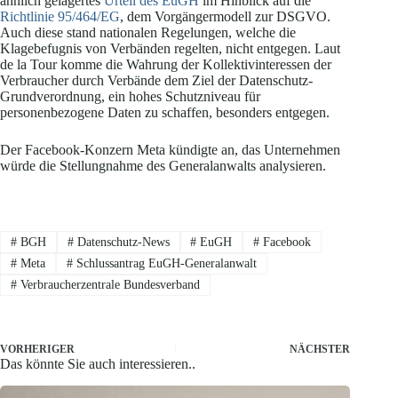
ähnlich gelagertes
Urteil des EuGH
im Hinblick auf die
Richtlinie 95/464/EG
, dem Vorgängermodell zur DSGVO.
Auch diese stand nationalen Regelungen, welche die
Klagebefugnis von Verbänden regelten, nicht entgegen. Laut
de la Tour komme die Wahrung der Kollektivinteressen der
Verbraucher durch Verbände dem Ziel der Datenschutz-
Grundverordnung, ein hohes Schutzniveau für
personenbezogene Daten zu schaffen, besonders entgegen.
Der Facebook-Konzern Meta kündigte an, das Unternehmen
würde die Stellungnahme des Generalanwalts analysieren.
#
BGH
#
Datenschutz-News
#
EuGH
#
Facebook
#
Meta
#
Schlussantrag EuGH-Generalanwalt
#
Verbraucherzentrale Bundesverband
VORHERIGER
NÄCHSTER
Das könnte Sie auch interessieren..