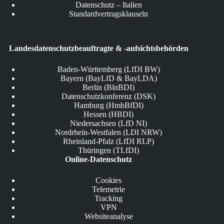
Datenschutz – Italien
Standardvertragsklauseln
Landesdatenschutzbeauftragte & -aufsichtsbehörden
Baden-Württemberg (LfDI BW)
Bayern (BayLfD & BayLDA)
Berlin (BlnBDI)
Datenschutzkonferenz (DSK)
Hamburg (HmbBfDI)
Hessen (HBDI)
Niedersachsen (LfD NI)
Nordrhein-Westfalen (LDI NRW)
Rheinland-Pfalz (LfDI RLP)
Thüringen (TLfDI)
Online-Datenschutz
Cookies
Telemetrie
Tracking
VPN
Websiteanalyse