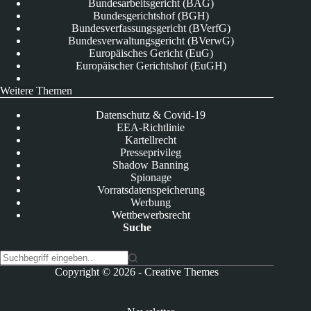
Bundesarbeitsgericht (BAG)
Bundesgerichtshof (BGH)
Bundesverfassungsgericht (BVerfG)
Bundesverwaltungsgericht (BVerwG)
Europäisches Gericht (EuG)
Europäischer Gerichtshof (EuGH)
Weitere Themen
Datenschutz & Covid-19
EEA-Richtlinie
Kartellrecht
Presseprivileg
Shadow Banning
Spionage
Vorratsdatenspeicherung
Werbung
Wettbewerbsrecht
Suche
K
Copyright © 2026 -
Creative Themes
e
i
n