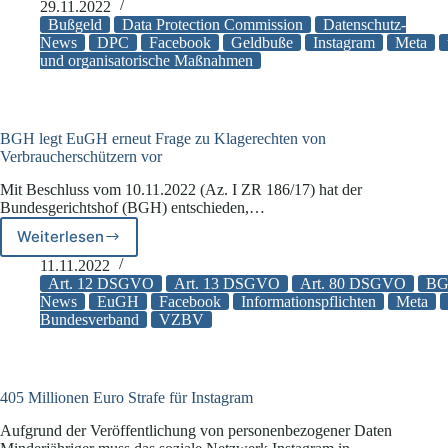
Millionen
29.11.2022
Euro
Bußgeld
Data Protection Commission
Datenschutz-
Bußgeld
News
DPC
Facebook
Geldbuße
Instagram
Meta
und organisatorische Maßnahmen
für
Facebook-
Mutter
Meta
BGH legt EuGH erneut Frage zu Klagerechten von
Verbraucherschützern vor
Mit Beschluss vom 10.11.2022 (Az. I ZR 186/17) hat der
Bundesgerichtshof (BGH) entschieden,…
Weiterlesen
BGH
legt
11.11.2022
EuGH
Art. 12 DSGVO
Art. 13 DSGVO
Art. 80 DSGVO
B
erneut
News
EuGH
Facebook
Informationspflichten
Meta
Bundesverband
VZBV
Frage
zu
Klagerechten
von
Verbraucherschützern
405 Millionen Euro Strafe für Instagram
vor
Aufgrund der Veröffentlichung von personenbezogener Daten