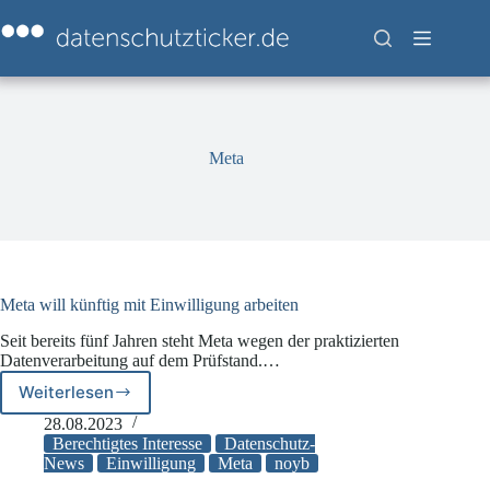
Zum
Inhalt
springen
Meta
Meta will künftig mit Einwilligung arbeiten
Seit bereits fünf Jahren steht Meta wegen der praktizierten
Datenverarbeitung auf dem Prüfstand.…
Weiterlesen
Meta
will
28.08.2023
künftig
Berechtigtes Interesse
Datenschutz-
mit
News
Einwilligung
Meta
noyb
Einwilligung