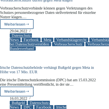
Verbraucherschützer dürfen gegen Meta klagen
Verbraucherschutzverbände können gegen Verletzungen des
Schutzes personenbezogener Daten stellvertretend für einzelne
Nutzer klagen.…
Weiterlesen
Verbraucherschützer
dürfen
29.04.2022
gegen
Datenschutz-
Meta
News
Facebook
Meta
Verbandsklagerecht
Verbandskl
bei Datenschutzverstößen
Verbraucherschutz
Verbraucherze
klagen
Bundesverband
Irische Datenschutzbehörde verhängt Bußgeld gegen Meta in
Höhe von 17 Mio. EUR
Die irische Datenschutzkommission (DPC) hat am 15.03.2022
eine Pressemitteilung veröffentlicht, in der sie…
Weiterlesen
Irische
Datenschutzbehörde
16.03.2022
verhängt
Bußgeld
Datenschutz-
Bußgeld
News
DPC
Facebook
Irische