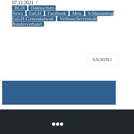
sind
07.12.2021
bei
BGH
Datenschutz-
Verletzungen
News
EuGH
Facebook
Meta
Schlussantrag
EuGH-Generalanwalt
Verbraucherzentrale
des
Bundesverband
Schutzes
personenbezogener
Daten
klagebefugt
NÄCHSTE