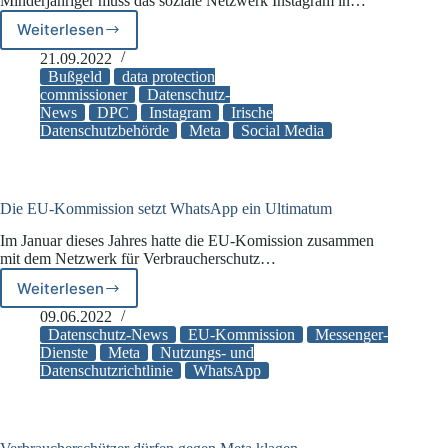
Minderjähriger muss das soziale Netzwerk Instagram in…
Weiterlesen
405
Millionen
21.09.2022
Euro
Bußgeld
data protection
Strafe
commissioner
Datenschutz-
News
DPC
Instagram
Irische
für
Datenschutzbehörde
Meta
Social Media
Instagram
Die EU-Kommission setzt WhatsApp ein Ultimatum
Im Januar dieses Jahres hatte die EU-Komission zusammen
mit dem Netzwerk für Verbraucherschutz…
Weiterlesen
Die
EU-
09.06.2022
Kommission
Datenschutz-News
EU-Kommission
Messenger-
setzt
Dienste
Meta
Nutzungs- und
Datenschutzrichtlinie
WhatsApp
WhatsApp
ein
Ultimatum