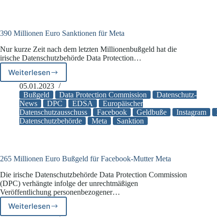
390 Millionen Euro Sanktionen für Meta
Nur kurze Zeit nach dem letzten Millionenbußgeld hat die
irische Datenschutzbehörde Data Protection…
Weiterlesen
390
Millionen
05.01.2023
Euro
Bußgeld
Data Protection Commission
Datenschutz-
Sanktionen
News
DPC
EDSA
Europäischer
Datenschutzausschuss
Facebook
Geldbuße
Instagram
für
Datenschutzbehörde
Meta
Sanktion
Meta
265 Millionen Euro Bußgeld für Facebook-Mutter Meta
Die irische Datenschutzbehörde Data Protection Commission
(DPC) verhängte infolge der unrechtmäßigen
Veröffentlichung personenbezogener…
Weiterlesen
265