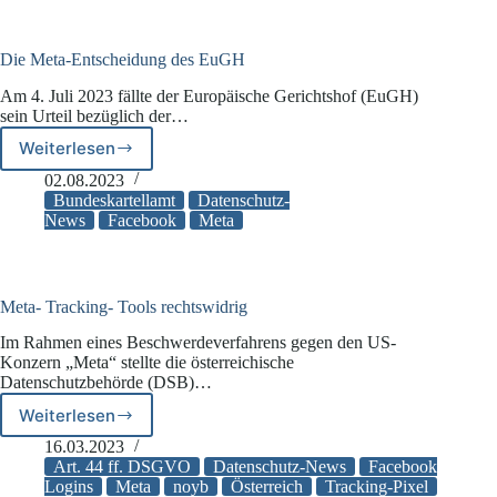
arbeiten
Die Meta-Entscheidung des EuGH
Am 4. Juli 2023 fällte der Europäische Gerichtshof (EuGH)
sein Urteil bezüglich der…
Weiterlesen
Die
Meta-
02.08.2023
Entscheidung
Bundeskartellamt
Datenschutz-
des
News
Facebook
Meta
EuGH
Meta- Tracking- Tools rechtswidrig
Im Rahmen eines Beschwerdeverfahrens gegen den US-
Konzern „Meta“ stellte die österreichische
Datenschutzbehörde (DSB)…
Weiterlesen
Meta-
Tracking-
16.03.2023
Tools
Art. 44 ff. DSGVO
Datenschutz-News
Facebook
rechtswidrig
Logins
Meta
noyb
Österreich
Tracking-Pixel