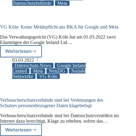
Datenschutzbehörde
Meta
gegen
Meta
in
Höhe
von
VG Köln: Keine Meldepflicht ans BKA für Google und Meta
17
Das Verwaltungsgericht (VG) Köln hat am 01.03.2022 zwei
Mio.
Eilanträgen der Google Ireland Ltd…
EUR
Weiterlesen
VG
Köln:
03.03.2022
Keine
Datenschutz-News
Google Ireland
Meldepflicht
Limited
Meta
NetzDG
Soziale
Netzwerke
VG Köln
ans
BKA
für
Google
und
Verbraucherschutzverbände sind bei Verletzungen des
Meta
Schutzes personenbezogener Daten klagebefugt
Verbraucherschutzverbände sind bei Datenschutzverstößen im
Internet dazu berechtigt, Klage zu erheben, sofern das…
Weiterlesen
Verbraucherschutzverbände