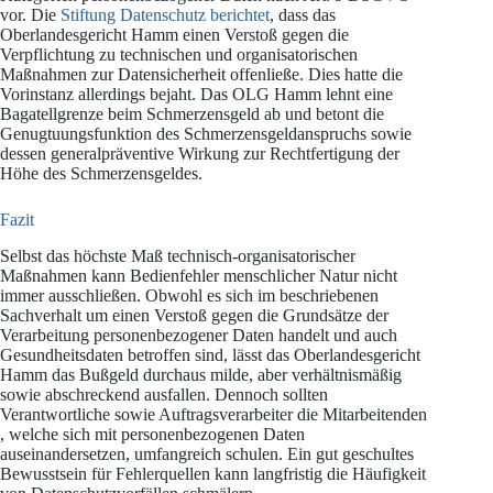
vor. Die
Stiftung Datenschutz berichtet
, dass das
Oberlandesgericht Hamm einen Verstoß gegen die
Verpflichtung zu technischen und organisatorischen
Maßnahmen zur Datensicherheit offenließe. Dies hatte die
Vorinstanz allerdings bejaht.
Das OLG Hamm lehnt eine
Bagatellgrenze beim Schmerzensgeld ab und betont die
Genugtuungsfunktion des Schmerzensgeldanspruchs sowie
dessen generalpräventive Wirkung zur Rechtfertigung der
Höhe des Schmerzensgeldes.
Fazit
Selbst das höchste Maß technisch-organisatorischer
Maßnahmen kann Bedienfehler menschlicher Natur nicht
immer ausschließen. Obwohl es sich im beschriebenen
Sachverhalt um einen Verstoß gegen die Grundsätze der
Verarbeitung personenbezogener Daten handelt und auch
Gesundheitsdaten betroffen sind, lässt das Oberlandesgericht
Hamm das Bußgeld durchaus milde, aber verhältnismäßig
sowie abschreckend ausfallen. Dennoch sollten
Verantwortliche sowie Auftragsverarbeiter die Mitarbeitenden
, welche sich mit personenbezogenen Daten
auseinandersetzen, umfangreich schulen. Ein gut geschultes
Bewusstsein für Fehlerquellen kann langfristig die Häufigkeit