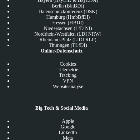
Bayern (BayLfD & BayLDA)
Berlin (BlnBDI)
Datenschutzkonferenz (DSK)
Hamburg (HmbBfDI)
Hessen (HBDI)
Niedersachsen (LfD NI)
Nordrhein-Westfalen (LDI NRW)
Rheinland-Pfalz (LfDI RLP)
Thüringen (TLfDI)
Online-Datenschutz
Cookies
Telemetrie
Tracking
VPN
Websiteanalyse
Big Tech & Social Media
Apple
Google
LinkedIn
Meta