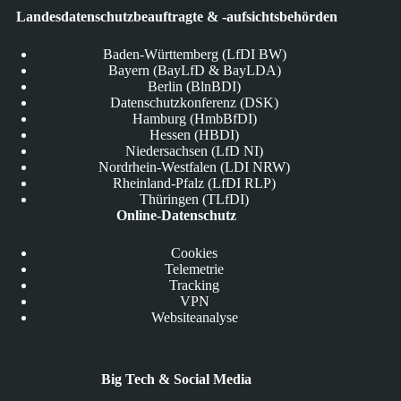
Landesdatenschutzbeauftragte & -aufsichtsbehörden
Baden-Württemberg (LfDI BW)
Bayern (BayLfD & BayLDA)
Berlin (BlnBDI)
Datenschutzkonferenz (DSK)
Hamburg (HmbBfDI)
Hessen (HBDI)
Niedersachsen (LfD NI)
Nordrhein-Westfalen (LDI NRW)
Rheinland-Pfalz (LfDI RLP)
Thüringen (TLfDI)
Online-Datenschutz
Cookies
Telemetrie
Tracking
VPN
Websiteanalyse
Big Tech & Social Media