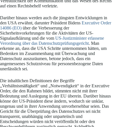
Vertraulichkeit der Kommunikation und das Wesen des Rechts
auf einen Rechtsbehelf verletzte.
Darüber hinaus werden auch die jüngsten Entwicklungen in
den USA erwähnt, darunter Präsident Bidens
Executive Order
14086 (EO)
über die Verbesserung der
Sicherheitsvorkehrungen für die Aktivitäten der US-
Signalaufklärung und die vom
US-Justizminister erlassene
Verordnung über das Datenschutzprüfungsgericht
. Man
erkenne an, dass die USA Schritte unternommen hätten, um
Bedenken im Zusammenhang mit Überwachung und
Datenschutz auszuräumen, betone jedoch, dass ein
angemessenes Schutzniveau für personenbezogene Daten
unerlässlich sei.
Die inhaltlichen Definitionen der Begriffe
„Verhältnismäßigkeit“ und „Notwendigkeit“ in der Executive
Order, die den Rahmen bildet, stimmten nicht mit ihrer
Bedeutung und Auslegung in der EU überein. Darüber hinaus
könne der US-Präsident diese ändern, wodurch sie unklar,
ungenau und in ihrer Anwendung unvorhersehbar seien. Das
Gericht für die Überprüfung des Datenschutzes sei nicht
transparent, unabhängig oder unparteiisch und
Entscheidungen würden nicht veröffentlicht oder den
Beschwerdeführern zugänglich gemacht. Schließlich